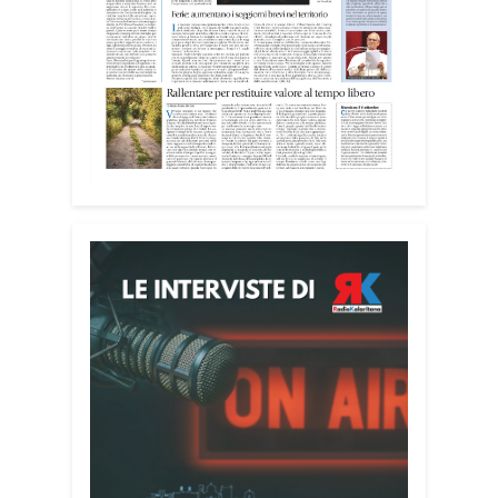
Attenzione alle telefonate
Una pubblicazione di servizio dedicata
alla prevenzione delle truffe ai danni
degli anziani e delle persone più fragili.
Si tratta del
Vademecum contro le truffe
,
realizzato da Sergio Cavoli, autore del
libro
Passi di Speranza
e da anni
impegnato nel sostegno alle persone