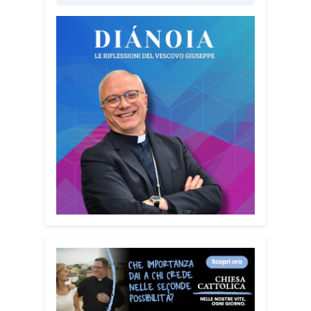
truffe significa difendere la dignità delle
persone. Ho voluto che questo
strumento fosse accessibile a tutti,
senza alcun fine commerciale, così da
raggiungere il maggior numero possibile
di cittadini. È anche un modo per dire a
chi è stato vittima di una truffa che non è
solo.
Quanto è importante
coinvolgere anche familiari e
caregiver?
È fondamentale. Questa
guida può essere tenuta in casa e
condivisa con i propri familiari. La
prevenzione passa anche attraverso il
dialogo e la vicinanza: sapere che c’è
qualcuno pronto ad aiutare fa davvero la
differenza.
Lei sta portando questo
progetto anche nei territori.
Sì, sto
incontrando tante comunità in tutta Italia.
Ringrazio i comuni, le prefetture e le