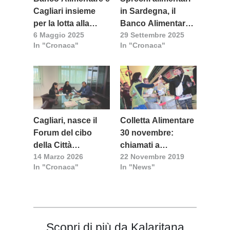
Cagliari insieme
in Sardegna, il
per la lotta alla
Banco Alimentare
6 Maggio 2025
29 Settembre 2025
povertà e allo
lancia un appello
In "Cronaca"
In "Cronaca"
spreco alimentare
Cagliari, nasce il
Colletta Alimentare
Forum del cibo
30 novembre:
della Città
chiamati a
14 Marzo 2026
22 Novembre 2019
Metropolitana
collaborare
In "Cronaca"
In "News"
Scopri di più da Kalaritana