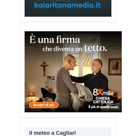
più vulnerabili. «L’idea di realizzare il
Vademecum – ha detto ai microfoni di
Radio Kalaritana – nasce dalla
consapevolezza che le truffe colpiscono
soprattutto le persone più fragili: anziani,
malati e persone socialmente isolate,
che spesso vengono lasciate sole e
senza strumenti per difendersi. La mia
esperienza personale e il contatto
diretto con chi vive situazioni di
vulnerabilità mi hanno spinto a creare
uno strumento semplice, concreto e
facilmente consultabile. L’obiettivo era
accompagnare le persone, non
spaventarle o farle sentire giudicate».
Che cosa contiene il Vademecum?
Non si limita a spiegare cosa sono le
truffe. Propone esempi concreti, segnali
Il meteo a Cagliari