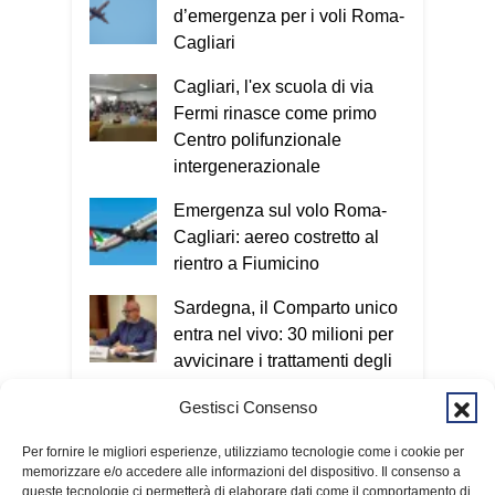
riconosciamo anche solo uno di questi
d’emergenza per i voli Roma-
elementi dobbiamo fermarci e riflettere.
Cagliari
Se i segnali sono due o più, è molto
probabile che si tratti di una truffa. In
Cagliari, l'ex scuola di via
questi casi bisogna contattare un
Fermi rinasce come primo
familiare o chiamare il 112.
Oggi le
Centro polifunzionale
truffe arrivano sempre più spesso
intergenerazionale
anche attraverso il telefono e internet.
Emergenza sul volo Roma-
Esatto. Oggi il criminale non ha più un
Cagliari: aereo costretto al
volto e può colpire in qualsiasi
rientro a Fiumicino
momento. Nel Vademecum non uso
termini tecnici, perché quello che conta
Sardegna, il Comparto unico
è capire il meccanismo: qualunque sia il
entra nel vivo: 30 milioni per
metodo utilizzato, l’obiettivo è sempre
avvicinare i trattamenti degli
entrare nella nostra vita e ottenere
enti locali a quelli regionali
denaro o informazioni personali. Per
Gestisci Consenso
questo invito tutti a scaricare
Cagliari, giovane aggredito a
gratuitamente il Vademecum dal sito
Per fornire le migliori esperienze, utilizziamo tecnologie come i cookie per
bastonate in viale
memorizzare e/o accedere alle informazioni del dispositivo. Il consenso a
www.infotruffe.com
, a condividerlo e a
Sant’Avendrace
queste tecnologie ci permetterà di elaborare dati come il comportamento di