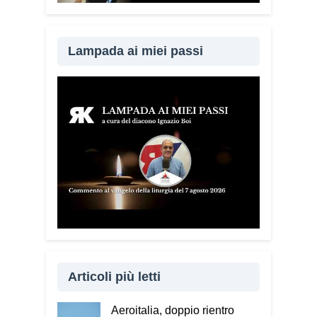
amministrazioni che hanno scelto di
diffondere il Vademecum. Tra gli ultimi
ad aderire c’è il Comune di Elmas.
Lampada ai miei passi
Durante questi incontri ribadisco sempre
un concetto: non bisogna avere paura di
denunciare o segnalare anche un
semplice tentativo di truffa. Ogni
segnalazione permette alle forze
dell’ordine di organizzare controlli più
efficaci sul territorio.
Lei parla anche
delle cosiddette “cinque bandiere
rosse”. Di cosa si tratta?
Sono cinque
segnali che devono far scattare
l’allarme: quando qualcuno mette fretta,
incute paura, chiede di mantenere il
segreto, cerca di conquistare
Articoli più letti
rapidamente la fiducia oppure chiede
soldi, dati personali o password. Se
Aeroitalia, doppio rientro