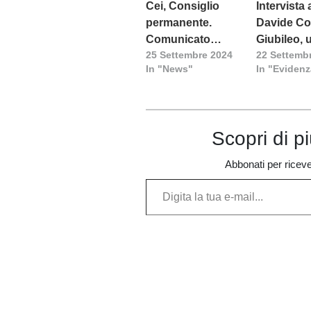
Cei, Consiglio
Intervista
permanente.
Davide Coll
Comunicato
Giubileo, 
25 Settembre 2024
22 Settemb
finale: Speranza,
grande
In "News"
In "Eviden
giovani e
occasione
accoglienza al
incontro e
cuore del
grazia
Giubileo
Scopri di p
Abbonati per ricevere
Digita la tua e-mail...