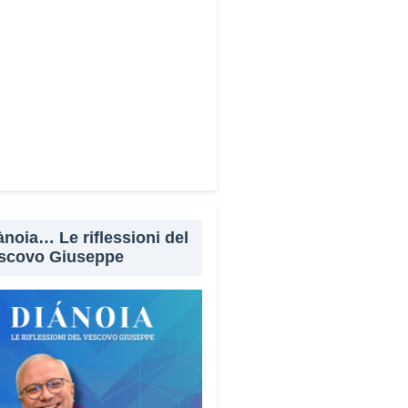
WhatsApp
LinkedIn
E-mail
Stampa
ànoia… Le riflessioni del
scovo Giuseppe