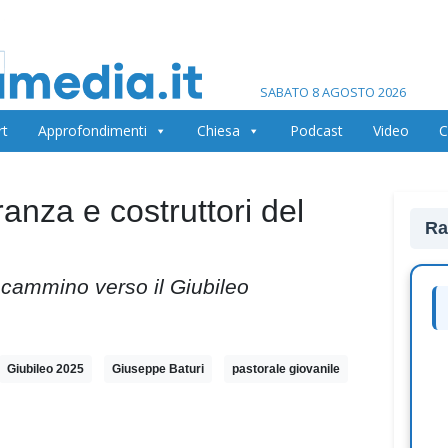
SABATO 8 AGOSTO 2026
rt
Approfondimenti
Chiesa
Podcast
Video
C
anza e costruttori del
Ra
n cammino verso il Giubileo
Giubileo 2025
Giuseppe Baturi
pastorale giovanile