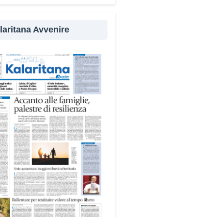
cipanti in attività a sostegno
 comunità.
laritana Avvenire
ampo alterna momenti di
ssione e volontariato,
ntando temi come solidarietà,
zia, fragilità giovanili e dialogo
editerraneo», spiega Michela
s, dell’équipe organizzativa.
vani sono impegnati in diverse
à del territorio, dall’assistenza
anziani e alle persone con
ilità nelle attività dell’OAMI al
rto nei centri di accoglienza
igranti, dove contribuiscono
 alla cura degli spazi comuni.
dersi cura degli ambienti
fica favorire accoglienza e