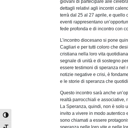
giovani di partecipare alle celebraz
dettagli relativi agli incontri cale
terrà dal 25 al 27 aprile, e quello 
eventi rappresentano un’opportuni
fede profonda e di incontro con c
L’incontro diocesano si pone quin
Cagliari e per tutti coloro che de
cristiana nella loro vita quotidi
segnale di unità e di sostegno per
essere testimoni di speranza nel m
notizie negative e crisi, è fondam
e le storie di speranza che quotid
Questo incontro sarà anche un’oppo
realtà parrocchiali e associative,
La Speranza, quindi, non è solo u
invito a vivere in modo autentico e
Attiva/disattiva alto contrasto
sono chiamati a essere protagonis
speranza nelle loro vite e nelle l