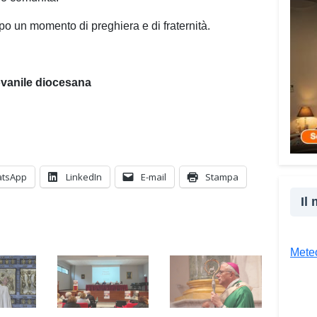
cultu
inser
po un momento di preghiera e di fraternità.
della
proge
la co
iovanile diocesana
realt
Tra l
giova
Giova
«Il c
tsApp
LinkedIn
E-mail
Stampa
un’es
un’op
Il
attra
unive
diver
Meteo
Co