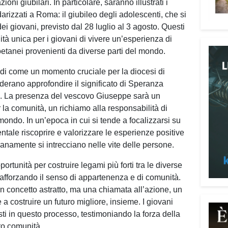
ioni giubilari. In particolare, saranno illustrati i
digni
ndarizzati a Roma: il giubileo degli adolescenti, che si
Adima
dei giovani, previsto dal 28 luglio al 3 agosto. Questi
Tra i
tà unica per i giovani di vivere un’esperienza di
impeg
oetanei provenienti da diverse parti del mondo.
casa 
di come un momento cruciale per la diocesi di
«Un’e
siderano approfondire il significato di Speranza
spiri
ana. La presenza del vescovo Giuseppe sarà un
al se
 la comunità, un richiamo alla responsabilità di
Pani.
ondo. In un’epoca in cui si tende a focalizzarsi su
Il p
entale riscoprire e valorizzare le esperienze positive
ai te
ianamente si intrecciano nelle vite delle persone.
coope
rtunità per costruire legami più forti tra le diverse
Oggi 
 rafforzando il senso di appartenenza e di comunità.
Medit
n concetto astratto, ma una chiamata all’azione, un
l’ar
 a costruire un futuro migliore, insieme. I giovani
Batur
ti in questo processo, testimoniando la forza della
giova
oro comunità.