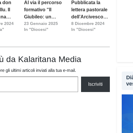
 a don
Al via il percorso
Pubblicata la
u. Il
formativo “Il
lettera pastorale
una
Giubileo: un
dell’Arcivescovo
re 2024
23 Gennaio 2025
8 Dicembre 2024
cammino di
Baturi per il
za"
In "Diocesi"
In "Diocesi"
 di
speranza,
Giubileo 2025
 di
preghiera e
carità”
iù da Kalaritana Media
 gli ultimi articoli inviati alla tua e-mail.
Di
ve
Iscriviti