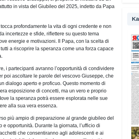
parte
ttutto in vista del Giubileo del 2025, indetto da Papa
della
Ka
«Il c
occa profondamente la vita di ogni credente e non
rifle
da incertezze e sfide, riflettere su questo tema
affro
ve energie e motivazioni. Il Papa, con la scelta di
amici
a tutti a riscoprire la speranza come una forza capace
nel M
à.
Campu
, i partecipanti avranno l’opportunità di condividere
I gio
, per poi ascoltare le parole del vescovo Giuseppe, che
realt
à un dialogo aperto e proficuo. Questo momento di
agli 
ra esposizione di concetti, ma un vero e proprio
disab
 dove la speranza potrà essere esplorata nelle sue
suppo
gere alla sua vera essenza.
per m
orso più ampio di preparazione al grande giubileo del
anche
 e opportunità. Durante la giornata, l’ufficio di
«Pren
acchetti che consentiranno agli adolescenti e ai
signi