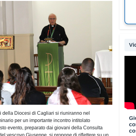
Vi
Oltre
Paesi
parte
Campo
Diffe
di Ca
dioce
 della Diocesi di Cagliari si riuniranno nel
Gi
prog
inario per un importante incontro intitolato
co
servi
sto evento, preparato dai giovani della Consulta
co
inter
el vescovo Giuseppe, si propone di riflettere su un