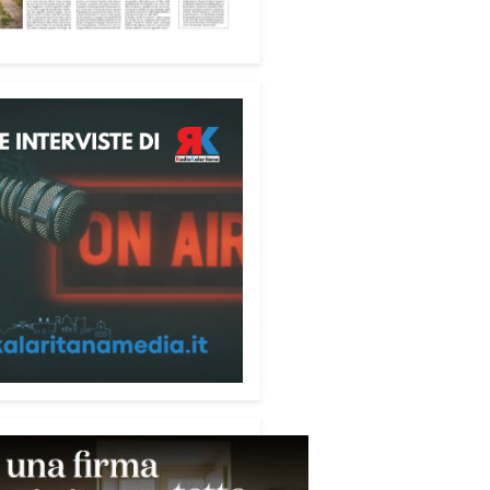
tà», racconta Alessandro
ri.
 partecipanti anche i seminaristi,
nati accanto agli anziani della
di riposo Cristo Re.
sperienza di crescita umana e
tuale che rafforza la vocazione
rvizio», sottolinea Cristiano
rogramma dedica spazio anche
mi della pace e della
razione nel Mediterraneo.
pomeriggio, alla Mediateca del
erraneo (MEM), l’incontro con
civescovo monsignor Giuseppe
i ha approfondito il ruolo dei
ni nella costruzione di ponti tra