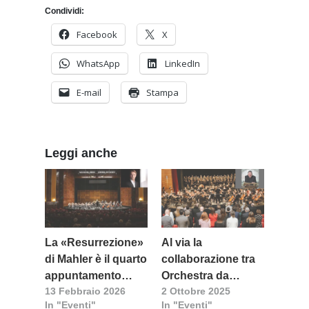
Condividi:
Facebook
X
WhatsApp
LinkedIn
E-mail
Stampa
Leggi anche
La «Resurrezione»
Al via la
di Mahler è il quarto
collaborazione tra
appuntamento
Orchestra da
13 Febbraio 2026
2 Ottobre 2025
concertistico al
Camera della
In "Eventi"
In "Eventi"
Teatro Lirico
Sardegna e Teatro