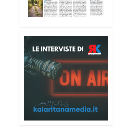
impegnati accanto agli anziani della
casa di riposo Cristo Re.
«Un’esperienza di crescita umana e
spirituale che rafforza la vocazione al
servizio», sottolinea Cristiano Pani.
Il programma dedica spazio anche ai
temi della pace e della cooperazione
nel Mediterraneo. Oggi pomeriggio, alla
Mediateca del Mediterraneo (MEM),
l’incontro con l’arcivescovo monsignor
Giuseppe Baturi ha approfondito il ruolo
dei giovani nella costruzione di ponti tra
culture e popoli, con un confronto
inserito nel percorso “Cagliari Città della
Pace e del Mediterraneo”, progetto che
promuove il dialogo e la collaborazione
tra le diverse realtà del bacino
mediterraneo.