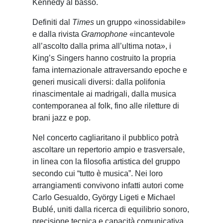
Kennedy al basso.
Definiti dal
Times
un gruppo «inossidabile»
e dalla rivista
Gramophone
«incantevole
all’ascolto dalla prima all’ultima nota», i
King’s Singers hanno costruito la propria
fama internazionale attraversando epoche e
generi musicali diversi: dalla polifonia
rinascimentale ai madrigali, dalla musica
contemporanea al folk, fino alle riletture di
brani jazz e pop.
Nel concerto cagliaritano il pubblico potrà
ascoltare un repertorio ampio e trasversale,
in linea con la filosofia artistica del gruppo
secondo cui “tutto è musica”. Nei loro
arrangiamenti convivono infatti autori come
Carlo Gesualdo
,
György Ligeti
e
Michael
Bublé
, uniti dalla ricerca di equilibrio sonoro,
precisione tecnica e capacità comunicativa.