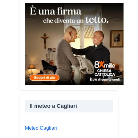
Tra le testimonianze quella di Thea,
giovane libanese del Consiglio dei
Giovani del Mediterraneo della CEI: «Il
campo è molto più di un’esperienza di
volontariato: è un’opportunità per
costruire relazioni attraverso il servizio,
linguaggio universale capace di unire
persone diverse».
Condividi:
Facebook
X
WhatsApp
LinkedIn
Il meteo a Cagliari
E-mail
Stampa
Meteo Cagliari