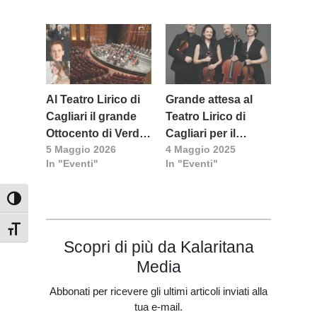
Lirico di Cagliari
Al Teatro Lirico di
Grande attesa al
Cagliari il grande
Teatro Lirico di
Ottocento di Verdi e
Cagliari per il
5 Maggio 2026
4 Maggio 2025
Wagner: doppio
Cuarteto Casals
In "Eventi"
In "Eventi"
debutto sul podio e
sul palco
Attiva/disattiva alto contrasto
Attiva/disattiva dimensione testo
Scopri di più da Kalaritana
Media
Abbonati per ricevere gli ultimi articoli inviati alla
tua e-mail.