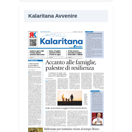
«Il campo alterna momenti di riflessione
Kalaritana Avvenire
e volontariato, affrontando temi come
solidarietà, amicizia, fragilità giovanili e
dialogo nel Mediterraneo», spiega
Michela Campus, dell’équipe
organizzativa.
I giovani sono impegnati in diverse
realtà del territorio, dall’assistenza agli
anziani e alle persone con disabilità
nelle attività dell’OAMI al supporto nei
centri di accoglienza per migranti, dove
contribuiscono anche alla cura degli
spazi comuni. «Prendersi cura degli
ambienti significa favorire accoglienza e
dignità», racconta Alessandro Adimari.
Tra i partecipanti anche i seminaristi,