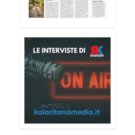
Attenzione alle telefonate
Una pubblicazione di servizio dedicata
alla prevenzione delle truffe ai danni
degli anziani e delle persone più fragili.
Si tratta del
Vademecum contro le truffe
,
realizzato da Sergio Cavoli, autore del
libro
Passi di Speranza
e da anni
impegnato nel sostegno alle persone
più vulnerabili. «L’idea di realizzare il
Vademecum – ha detto ai microfoni di
Radio Kalaritana – nasce dalla
consapevolezza che le truffe colpiscono