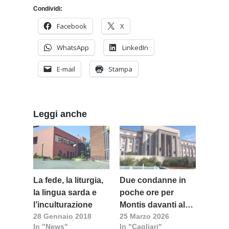
Condividi:
Facebook
X
WhatsApp
LinkedIn
E-mail
Stampa
Leggi anche
La fede, la liturgia,
Due condanne in
la lingua sarda e
poche ore per
l’inculturazione
Montis davanti al
28 Gennaio 2018
25 Marzo 2026
Tribunale
In "News"
In "Cagliari"