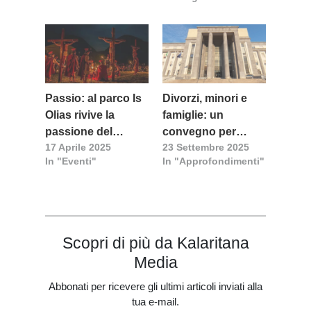
Passio: al parco Is
Divorzi, minori e
Olias rivive la
famiglie: un
passione del
convegno per
17 Aprile 2025
23 Settembre 2025
Signore in limba
affrontare le sfide
In "Eventi"
In "Approfondimenti"
della riforma
Cartabia
Scopri di più da Kalaritana
Media
Abbonati per ricevere gli ultimi articoli inviati alla
tua e-mail.