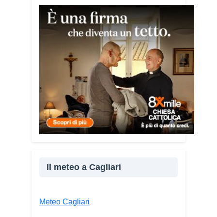
soprattutto le persone più fragili: anziani,
malati e persone socialmente isolate,
che spesso vengono lasciate sole e
senza strumenti per difendersi. La mia
esperienza personale e il contatto
diretto con chi vive situazioni di
vulnerabilità mi hanno spinto a creare
uno strumento semplice, concreto e
facilmente consultabile. L’obiettivo era
accompagnare le persone, non
spaventarle o farle sentire giudicate».
Che cosa contiene il Vademecum?
Non si limita a spiegare cosa sono le
truffe. Propone esempi concreti, segnali
Il meteo a Cagliari
d’allarme e comportamenti utili da
adottare. È una guida pratica che può
essere consultata in qualsiasi momento
Meteo Cagliari
e che punta soprattutto a prevenire.
Lei