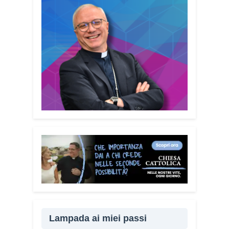
raggiungere il maggior numero possibile
di cittadini. È anche un modo per dire a
chi è stato vittima di una truffa che non è
solo.
Quanto è importante
coinvolgere anche familiari e
caregiver?
È fondamentale. Questa
guida può essere tenuta in casa e
condivisa con i propri familiari. La
prevenzione passa anche attraverso il
dialogo e la vicinanza: sapere che c’è
qualcuno pronto ad aiutare fa davvero la
differenza.
Lei sta portando questo
progetto anche nei territori.
Sì, sto
incontrando tante comunità in tutta Italia.
Ringrazio i comuni, le prefetture e le
amministrazioni che hanno scelto di
diffondere il Vademecum. Tra gli ultimi
ad aderire c’è il Comune di Elmas.
Lampada ai miei passi
Durante questi incontri ribadisco sempre