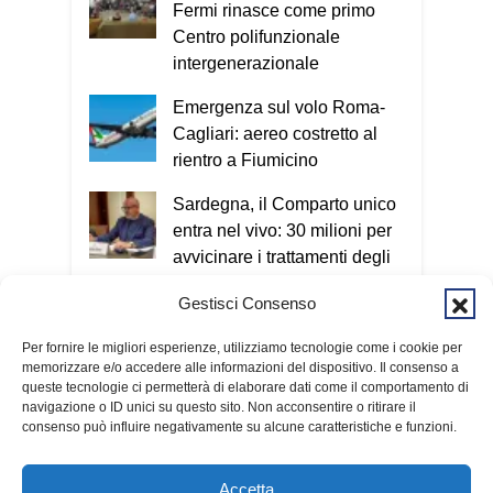
questi casi bisogna contattare un
Fermi rinasce come primo
familiare o chiamare il 112.
Oggi le
Centro polifunzionale
truffe arrivano sempre più spesso
intergenerazionale
anche attraverso il telefono e internet.
Emergenza sul volo Roma-
Esatto. Oggi il criminale non ha più un
Cagliari: aereo costretto al
volto e può colpire in qualsiasi
rientro a Fiumicino
momento. Nel Vademecum non uso
termini tecnici, perché quello che conta
Sardegna, il Comparto unico
è capire il meccanismo: qualunque sia il
entra nel vivo: 30 milioni per
metodo utilizzato, l’obiettivo è sempre
avvicinare i trattamenti degli
entrare nella nostra vita e ottenere
enti locali a quelli regionali
denaro o informazioni personali. Per
Gestisci Consenso
questo invito tutti a scaricare
Cagliari, giovane aggredito a
gratuitamente il Vademecum dal sito
Per fornire le migliori esperienze, utilizziamo tecnologie come i cookie per
bastonate in viale
memorizzare e/o accedere alle informazioni del dispositivo. Il consenso a
www.infotruffe.com
, a condividerlo e a
Sant’Avendrace
queste tecnologie ci permetterà di elaborare dati come il comportamento di
parlarne con i propri familiari. Una
navigazione o ID unici su questo sito. Non acconsentire o ritirare il
comunità informata è una comunità che
consenso può influire negativamente su alcune caratteristiche e funzioni.
sa proteggere sé stessa e le persone
più fragili. Qui l’intervista a Radio
Accetta