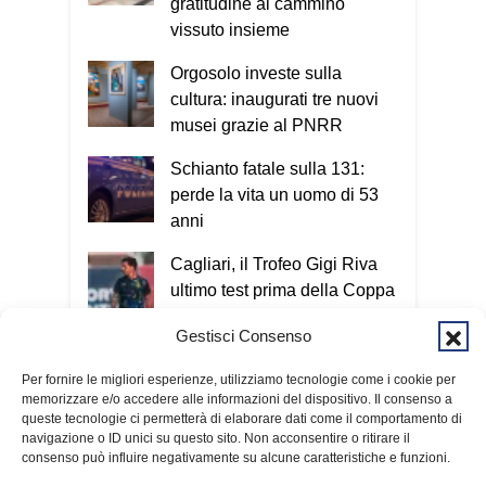
gratitudine al cammino
vissuto insieme
Orgosolo investe sulla
cultura: inaugurati tre nuovi
musei grazie al PNRR
Schianto fatale sulla 131:
perde la vita un uomo di 53
anni
Cagliari, il Trofeo Gigi Riva
ultimo test prima della Coppa
Italia
Gestisci Consenso
«La pace nasce dal cuore»:
Per fornire le migliori esperienze, utilizziamo tecnologie come i cookie per
Baturi ai giovani del Campo
memorizzare e/o accedere alle informazioni del dispositivo. Il consenso a
internazionale Caritas
queste tecnologie ci permetterà di elaborare dati come il comportamento di
navigazione o ID unici su questo sito. Non acconsentire o ritirare il
consenso può influire negativamente su alcune caratteristiche e funzioni.