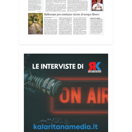
Tra i partecipanti anche i seminaristi,
impegnati accanto agli anziani della
casa di riposo Cristo Re.
«Un’esperienza di crescita umana e
spirituale che rafforza la vocazione al
servizio», sottolinea Cristiano Pani.
Il programma dedica spazio anche ai
temi della pace e della cooperazione
nel Mediterraneo. Oggi pomeriggio, alla
Mediateca del Mediterraneo (MEM),
l’incontro con l’arcivescovo monsignor
Giuseppe Baturi ha approfondito il ruolo
dei giovani nella costruzione di ponti tra
culture e popoli, con un confronto
inserito nel percorso “Cagliari Città della
Pace e del Mediterraneo”, progetto che
promuove il dialogo e la collaborazione