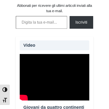
Abbonati per ricevere gli ultimi articoli inviati alla
tua e-mail.
Digita la tua e-mail...
Iscriviti
Video
Oltre 115 giovani provenienti da 20
Paesi e quattro continenti partecipano
alla XIV edizione del Campo di
volontariato “Fai la Differenza”,
promosso dalla Chiesa di Cagliari
Attiva/disattiva alto contrasto
attraverso la Caritas diocesana.
L’iniziativa, in programma fino a
Attiva/disattiva dimensione testo
domenica, unisce servizio, formazione e
Giovani da quattro continenti