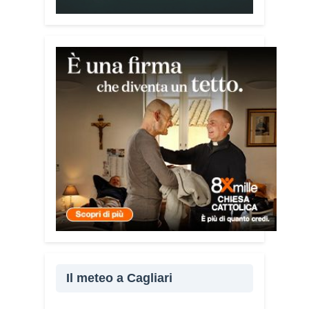
tra le diverse realtà del bacino
mediterraneo.
Tra le testimonianze quella di Thea,
giovane libanese del Consiglio dei
Giovani del Mediterraneo della CEI: «Il
campo è molto più di un’esperienza di
volontariato: è un’opportunità per
costruire relazioni attraverso il servizio,
linguaggio universale capace di unire
persone diverse».
Condividi:
Facebook
X
WhatsApp
LinkedIn
Il meteo a Cagliari
E-mail
Stampa