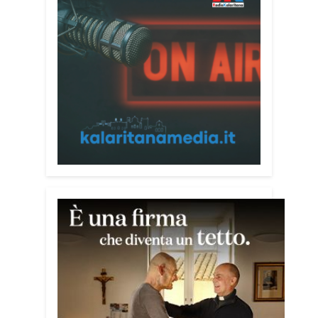
nel Mediterraneo. Oggi pomeriggio, alla
Mediateca del Mediterraneo (MEM),
l’incontro con l’arcivescovo monsignor
Giuseppe Baturi ha approfondito il ruolo
dei giovani nella costruzione di ponti tra
culture e popoli, con un confronto
inserito nel percorso “Cagliari Città della
Pace e del Mediterraneo”, progetto che
promuove il dialogo e la collaborazione
tra le diverse realtà del bacino
mediterraneo.
Tra le testimonianze quella di Thea,
giovane libanese del Consiglio dei
Giovani del Mediterraneo della CEI: «Il
campo è molto più di un’esperienza di
volontariato: è un’opportunità per
costruire relazioni attraverso il servizio,
linguaggio universale capace di unire