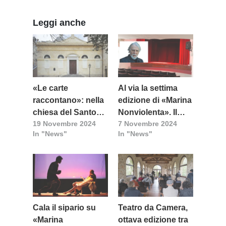
Leggi anche
«Le carte
Al via la settima
raccontano»: nella
edizione di «Marina
chiesa del Santo
Nonviolenta». Il
19 Novembre 2024
7 Novembre 2024
Sepolcro
festival della
In "News"
In "News"
cultura della
nonviolenza
Cala il sipario su
Teatro da Camera,
«Marina
ottava edizione tra