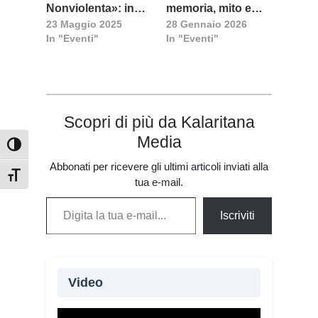
Nonviolenta»: in
memoria, mito e
23 Maggio 2025
28 Gennaio 2026
scena «Shardana»
letteratura
In "Eventi"
In "Eventi"
di Theandric
Scopri di più da Kalaritana
Media
Attiva/disattiva alto contrasto
Abbonati per ricevere gli ultimi articoli inviati alla
Attiva/disattiva dimensione testo
tua e-mail.
Digita la tua e-mail...
Iscriviti
Video