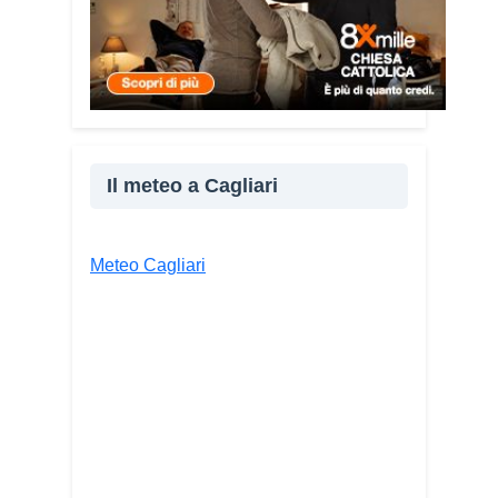
persone diverse».
Condividi:
Facebook
X
WhatsApp
LinkedIn
Il meteo a Cagliari
E-mail
Stampa
Meteo Cagliari