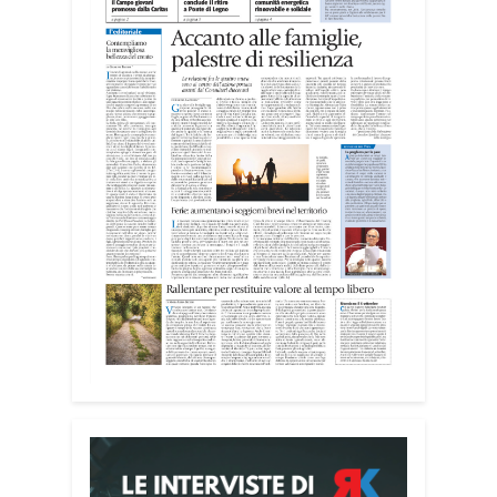
I giovani sono impegnati in diverse
realtà del territorio, dall’assistenza agli
anziani e alle persone con disabilità
nelle attività dell’OAMI al supporto nei
centri di accoglienza per migranti, dove
contribuiscono anche alla cura degli
spazi comuni. «Prendersi cura degli
ambienti significa favorire accoglienza e
dignità», racconta Alessandro Adimari.
Tra i partecipanti anche i seminaristi,
impegnati accanto agli anziani della
casa di riposo Cristo Re.
«Un’esperienza di crescita umana e
spirituale che rafforza la vocazione al
servizio», sottolinea Cristiano Pani.
Il programma dedica spazio anche ai
temi della pace e della cooperazione