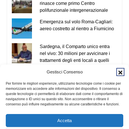
Vademecum dal sito
www.infotruffe.com
, a
rinasce come primo Centro
condividerlo e a parlarne con i propri familiari. Una
polifunzionale intergenerazionale
comunità informata è una comunità che sa
Emergenza sul volo Roma-Cagliari:
proteggere sé stessa e le persone più fragili.
aereo costretto al rientro a Fiumicino
Qui l’intervista a Radio Kalaritana.
Sardegna, il Comparto unico entra
Condividi:
nel vivo: 30 milioni per avvicinare i
trattamenti degli enti locali a quelli
Facebook
X
WhatsApp
regionali
Gestisci Consenso
LinkedIn
E-mail
Stampa
Cagliari, giovane aggredito a
Per fornire le migliori esperienze, utilizziamo tecnologie come i cookie per
bastonate in viale Sant’Avendrace
memorizzare e/o accedere alle informazioni del dispositivo. Il consenso a
queste tecnologie ci permetterà di elaborare dati come il comportamento di
navigazione o ID unici su questo sito. Non acconsentire o ritirare il
consenso può influire negativamente su alcune caratteristiche e funzioni.
Accetta