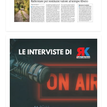
Attenzione alle telefonate
Una pubblicazione di servizio dedicata alla
prevenzione delle truffe ai danni degli anziani e
delle persone più fragili. Si tratta del
Vademecum
contro le truffe
, realizzato da Sergio Cavoli, autore
del libro
Passi di Speranza
e da anni impegnato nel
sostegno alle persone più vulnerabili. «L’idea di
realizzare il Vademecum – ha detto ai microfoni di
Radio Kalaritana – nasce dalla consapevolezza
che le truffe colpiscono soprattutto le persone più
fragili: anziani, malati e persone socialmente
isolate, che spesso vengono lasciate sole e senza
strumenti per difendersi. La mia esperienza
personale e il contatto diretto con chi vive situazioni
di vulnerabilità mi hanno spinto a creare uno
strumento semplice, concreto e facilmente
consultabile. L’obiettivo era accompagnare le