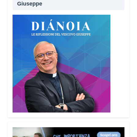
Giuseppe
Lei sta portando questo progetto anche nei
territori.
Sì, sto incontrando tante comunità in tutta Italia.
Ringrazio i comuni, le prefetture e le
amministrazioni che hanno scelto di diffondere il
Vademecum. Tra gli ultimi ad aderire c’è il Comune
di Elmas. Durante questi incontri ribadisco sempre
un concetto: non bisogna avere paura di
denunciare o segnalare anche un semplice
tentativo di truffa. Ogni segnalazione permette alle
forze dell’ordine di organizzare controlli più efficaci
sul territorio.
Lei parla anche delle cosiddette “cinque
bandiere rosse”. Di cosa si tratta?
Sono cinque segnali che devono far scattare
l’allarme: quando qualcuno mette fretta, incute