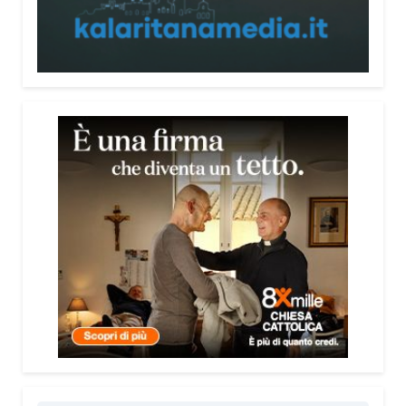
persone, non spaventarle o farle sentire giudicate».
Che cosa contiene il Vademecum?
Non si limita a spiegare cosa sono le truffe.
Propone esempi concreti, segnali d’allarme e
comportamenti utili da adottare. È una guida pratica
che può essere consultata in qualsiasi momento e
che punta soprattutto a prevenire.
Lei pone molta attenzione anche all’aspetto
psicologico del fenomeno.
Sì, perché il truffatore manipola soprattutto le
emozioni. Più che dire semplicemente “non
cliccare” o “non aprire la porta”, ho voluto aiutare le
persone a riconoscere le leve psicologiche
utilizzate dai truffatori: l’urgenza, la paura, il
richiamo all’autorità, la fiducia e l’isolamento.
Comprendere questi meccanismi significa costruire