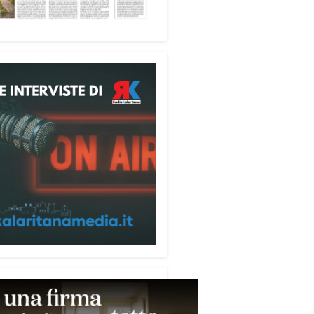
fica favorire accoglienza e
tà», racconta Alessandro
ri.
 partecipanti anche i seminaristi,
nati accanto agli anziani della
di riposo Cristo Re.
sperienza di crescita umana e
tuale che rafforza la vocazione
rvizio», sottolinea Cristiano
rogramma dedica spazio anche
mi della pace e della
razione nel Mediterraneo.
pomeriggio, alla Mediateca del
erraneo (MEM), l’incontro con
civescovo monsignor Giuseppe
i ha approfondito il ruolo dei
ni nella costruzione di ponti tra