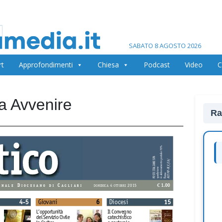
SABATO 8 AGOSTO 2026
rt
Approfondimenti
Chiesa
Podcast
Video
C
na Avvenire
Ra