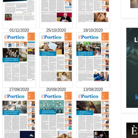
signi
digni
Adima
Tra i
01/11/2020
25/10/2020
18/10/2020
impeg
casa 
«Un’e
spiri
al se
Pani.
Il p
27/09/2020
20/09/2020
13/09/2020
ai te
coope
Oggi 
Medit
l’ar
Batur
giova