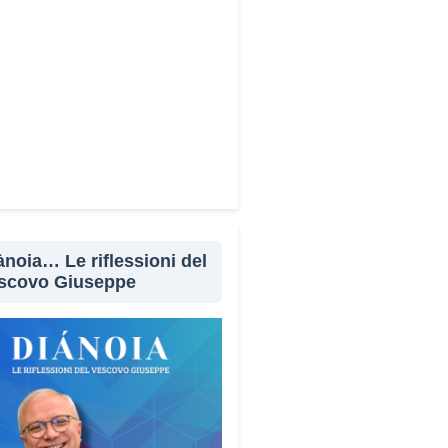
Facebook
X
WhatsApp
LinkedIn
E-mail
Stampa
ànoia… Le riflessioni del
scovo Giuseppe