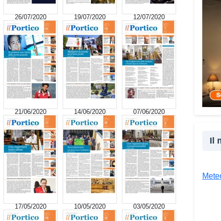
cultu
26/07/2020
19/07/2020
12/07/2020
inser
della
proge
la co
realt
Tra l
giova
Giova
21/06/2020
14/06/2020
07/06/2020
«Il c
un’es
Il
un’op
attra
unive
Meteo
diver
Co
17/05/2020
10/05/2020
03/05/2020