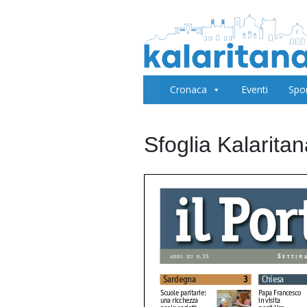
Cronaca
Eventi
Spo
Sfoglia Kalarita