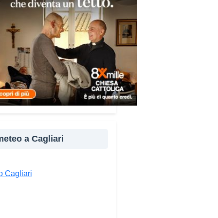
re e popoli, con un confronto
ito nel percorso “Cagliari Città
 Pace e del Mediterraneo”,
tto che promuove il dialogo e
llaborazione tra le diverse
à del bacino mediterraneo.
e testimonianze quella di Thea,
ne libanese del Consiglio dei
ni del Mediterraneo della CEI:
ampo è molto più di
perienza di volontariato: è
 meteo a Cagliari
portunità per costruire relazioni
verso il servizio, linguaggio
rsale capace di unire persone
 Cagliari
se».
ndividi: