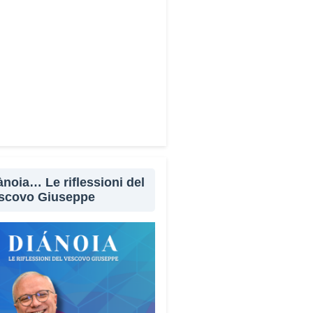
Facebook
X
WhatsApp
LinkedIn
E-mail
Stampa
ànoia… Le riflessioni del
scovo Giuseppe