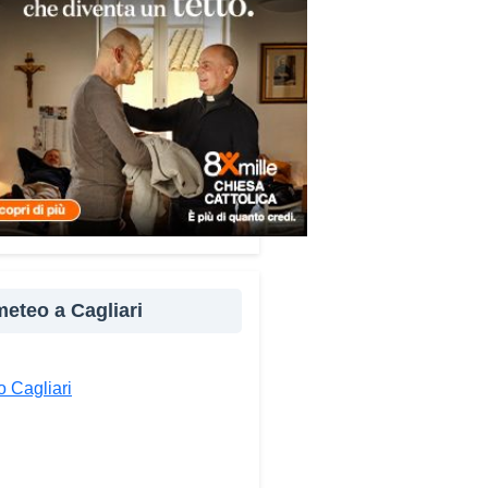
re e popoli, con un confronto
ito nel percorso “Cagliari Città
 Pace e del Mediterraneo”,
tto che promuove il dialogo e
llaborazione tra le diverse
à del bacino mediterraneo.
e testimonianze quella di Thea,
ne libanese del Consiglio dei
ni del Mediterraneo della CEI:
ampo è molto più di
perienza di volontariato: è
 meteo a Cagliari
portunità per costruire relazioni
verso il servizio, linguaggio
rsale capace di unire persone
 Cagliari
se».
ndividi: