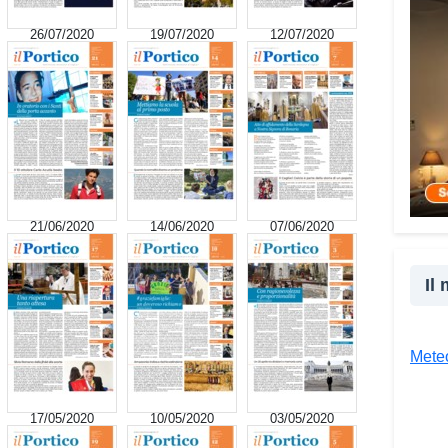
cultu
26/07/2020
19/07/2020
12/07/2020
inser
della
proge
la co
realt
Tra l
giova
Giova
21/06/2020
14/06/2020
07/06/2020
«Il c
un’es
Il
un’op
attra
unive
Meteo
diver
Co
17/05/2020
10/05/2020
03/05/2020