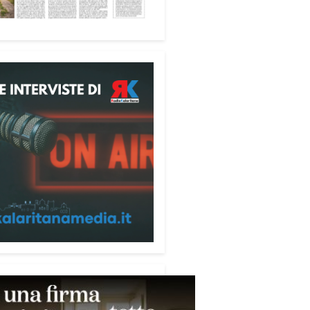
fica favorire accoglienza e
tà», racconta Alessandro
ri.
 partecipanti anche i seminaristi,
nati accanto agli anziani della
di riposo Cristo Re.
sperienza di crescita umana e
tuale che rafforza la vocazione
rvizio», sottolinea Cristiano
rogramma dedica spazio anche
mi della pace e della
razione nel Mediterraneo.
pomeriggio, alla Mediateca del
erraneo (MEM), l’incontro con
civescovo monsignor Giuseppe
i ha approfondito il ruolo dei
ni nella costruzione di ponti tra