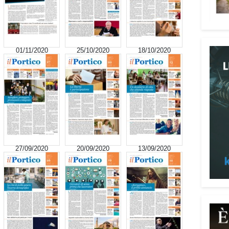
signi
digni
Adima
Tra i
01/11/2020
25/10/2020
18/10/2020
impeg
casa 
«Un’e
spiri
al se
Pani.
Il p
27/09/2020
20/09/2020
13/09/2020
ai te
coope
Oggi 
Medit
l’ar
Batur
giova