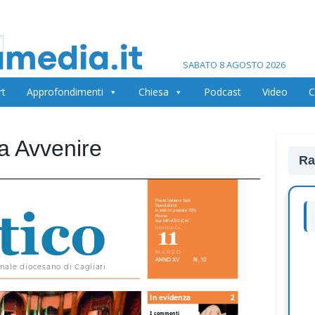
SABATO 8 AGOSTO 2026
rt
Approfondimenti
Chiesa
Podcast
Video
C
na Avvenire
Ra