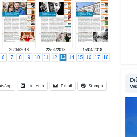
Non s
le tr
segna
utili
che p
qual
29/04/2018
22/04/2018
15/04/2018
sopra
6
7
8
9
10
11
12
13
14
15
16
17
18
Lei 
all’a
Di
feno
tsApp
LinkedIn
E-mail
Stampa
ve
Sì, p
sopra
sempl
aprir
perso
psico