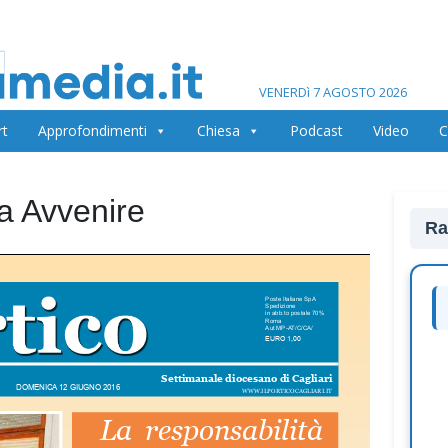
VENERDì 7 AGOSTO 2026
rt
Approfondimenti
Chiesa
Podcast
Video
C
na Avvenire
Ra