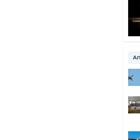
Quan
anche
È fo
esser
con i
passa
la vi
Art
qualc
davve
Lei 
anche
Sì, s
tutta
prefe
hanno
Vadem
c’è i