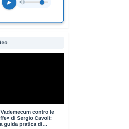
▶
deo
 «Vademecum contro le
uffe» di Sergio Cavoli:
a guida pratica di