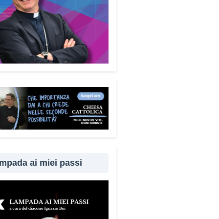
enza, la paura, il richiamo
torità, la fiducia e l’isolamento.
rendere questi meccanismi
fica costruire uno scudo
le molto più efficace.
ademecum è disponibile
uitamente. Perché questa
ta?
é difendersi dalle truffe
fica difendere la dignità delle
ne. Ho voluto che questo
ento fosse accessibile a tutti,
 alcun fine commerciale, così
mpada ai miei passi
ggiungere il maggior numero
bile di cittadini. È anche un
per dire a chi è stato vittima di
ruffa che non è solo.