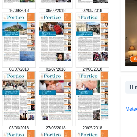
ai mi
16/09/2018
09/09/2018
02/09/2018
nasce
truff
perso
perso
spess
senza
mia e
conta
08/07/2018
01/07/2018
24/06/2018
situa
spint
sempl
Il
consu
acco
spave
Meteo
giudi
Che 
03/06/2018
27/05/2018
20/05/2018
Vad