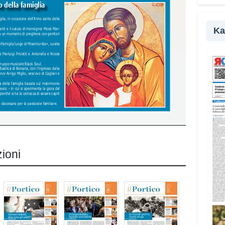
pr
Ka
zioni