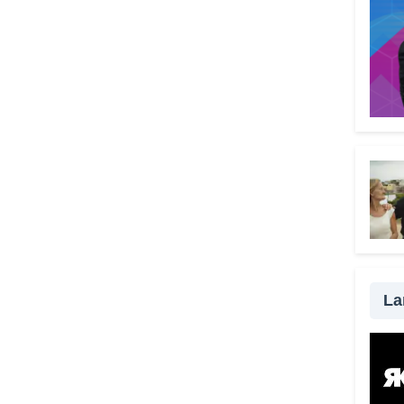
l’urg
all’au
Comp
signi
menta
Il V
grat
scel
Perch
signi
perso
strum
senza
La
da ra
possi
modo 
una t