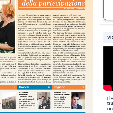
Vi
Il
tr
un