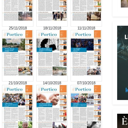
25/11/2018
18/11/2018
11/11/2018
Attenz
Una p
dedic
truff
21/10/2018
14/10/2018
07/10/2018
person
Vadem
reali
del l
anni 
perso
reali