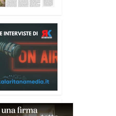
ione alle telefonate
ubblicazione di servizio
ata alla prevenzione delle
e ai danni degli anziani e delle
e più fragili. Si tratta del
ecum contro le truffe
,
zzato da Sergio Cavoli, autore
ibro
Passi di Speranza
e da
impegnato nel sostegno alle
ne più vulnerabili. «L’idea di
zzare il Vademecum – ha detto