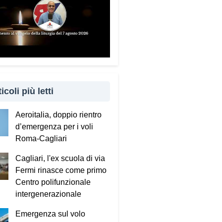
to è importante coinvolgere
 familiari e caregiver?
ndamentale. Questa guida può
e tenuta in casa e condivisa
 propri familiari. La prevenzione
 anche attraverso il dialogo e
cinanza: sapere che c’è
icoli più letti
uno pronto ad aiutare fa
ro la differenza.
Aeroitalia, doppio rientro
d’emergenza per i voli
sta portando questo progetto
Roma-Cagliari
 nei territori.
Cagliari, l'ex scuola di via
to incontrando tante comunità in
Fermi rinasce come primo
 Italia. Ringrazio i comuni, le
Centro polifunzionale
tture e le amministrazioni che
intergenerazionale
 scelto di diffondere il
ecum. Tra gli ultimi ad aderire
Emergenza sul volo
l Comune di Elmas. Durante