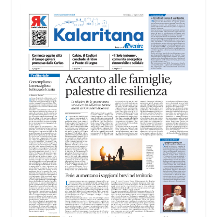
«L’idea nasce dall’esigenza di valorizzare il
rapporto tra Cagliari e il mare – ha spiegato
Biancacci –. Anche se la candidatura per
quest’anno è stata assegnata a un’altra città,
questo percorso rappresenta un’importante
occasione di crescita. Cagliari ha tutte le
caratteristiche per riproporsi in futuro, perché è una
delle città sul mare più belle d’Italia».
Il cuore della mostra è il rapporto tra il mare e la
luce, elementi che attraversano tutte le opere
esposte e che trovano nella sede della MEM una
particolare valorizzazione. Le grandi vetrate dello
spazio culturale restituiscono infatti una luminosità
naturale capace di entrare in dialogo con i colori
delle opere.
La mostra sarà visitabile alla MEM fino al 30
agosto, negli orari di apertura della struttura: dal