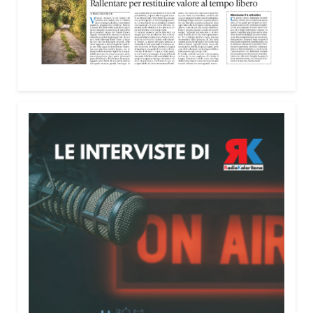
lunedì al venerdì dalle 9 alle 19 e il sabato dalle 9
alle 13.
Condividi:
Facebook
X
WhatsApp
LinkedIn
E-mail
Stampa