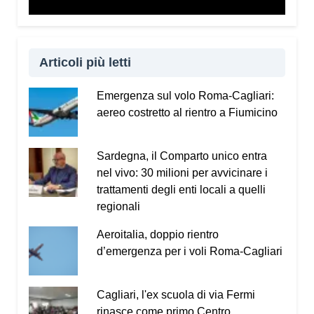
Vademecum dal sito
www.infotruffe.com
, a
condividerlo e a parlarne con i propri familiari. Una
comunità informata è una comunità che sa
proteggere sé stessa e le persone più fragili.
Articoli più letti
Qui l’intervista a Radio Kalaritana.
Emergenza sul volo Roma-Cagliari:
aereo costretto al rientro a Fiumicino
Condividi:
Facebook
X
WhatsApp
Sardegna, il Comparto unico entra
nel vivo: 30 milioni per avvicinare i
LinkedIn
E-mail
Stampa
trattamenti degli enti locali a quelli
regionali
Aeroitalia, doppio rientro
d’emergenza per i voli Roma-Cagliari
Cagliari, l'ex scuola di via Fermi
rinasce come primo Centro