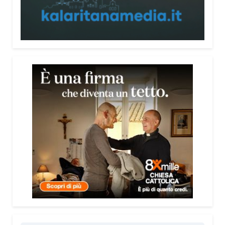
persone, non spaventarle o farle sentire giudicate».
Che cosa contiene il Vademecum?
Non si limita a spiegare cosa sono le truffe.
Propone esempi concreti, segnali d’allarme e
comportamenti utili da adottare. È una guida pratica
che può essere consultata in qualsiasi momento e
che punta soprattutto a prevenire.
Lei pone molta attenzione anche all’aspetto
psicologico del fenomeno.
Sì, perché il truffatore manipola soprattutto le
emozioni. Più che dire semplicemente “non
cliccare” o “non aprire la porta”, ho voluto aiutare le
persone a riconoscere le leve psicologiche
utilizzate dai truffatori: l’urgenza, la paura, il
richiamo all’autorità, la fiducia e l’isolamento.
Comprendere questi meccanismi significa costruire