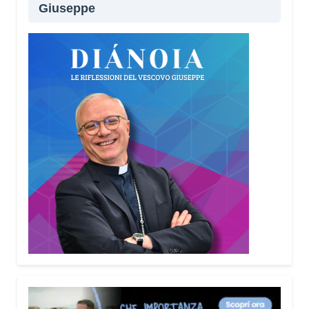
Giuseppe
Lei sta portando questo progetto anche nei
territori.
Sì, sto incontrando tante comunità in tutta Italia.
Ringrazio i comuni, le prefetture e le
amministrazioni che hanno scelto di diffondere il
Vademecum. Tra gli ultimi ad aderire c’è il Comune
di Elmas. Durante questi incontri ribadisco sempre
un concetto: non bisogna avere paura di
denunciare o segnalare anche un semplice
tentativo di truffa. Ogni segnalazione permette alle
forze dell’ordine di organizzare controlli più efficaci
sul territorio.
Lei parla anche delle cosiddette “cinque
bandiere rosse”. Di cosa si tratta?
Sono cinque segnali che devono far scattare
l’allarme: quando qualcuno mette fretta, incute