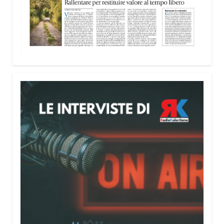
Attenzione alle telefonate
Una pubblicazione di servizio dedicata alla
prevenzione delle truffe ai danni degli anziani e
delle persone più fragili. Si tratta del
Vademecum
contro le truffe
, realizzato da Sergio Cavoli, autore
del libro
Passi di Speranza
e da anni impegnato nel
sostegno alle persone più vulnerabili. «L’idea di
realizzare il Vademecum – ha detto ai microfoni di
Radio Kalaritana – nasce dalla consapevolezza
che le truffe colpiscono soprattutto le persone più
fragili: anziani, malati e persone socialmente
isolate, che spesso vengono lasciate sole e senza
strumenti per difendersi. La mia esperienza
personale e il contatto diretto con chi vive situazioni
di vulnerabilità mi hanno spinto a creare uno
strumento semplice, concreto e facilmente
consultabile. L’obiettivo era accompagnare le