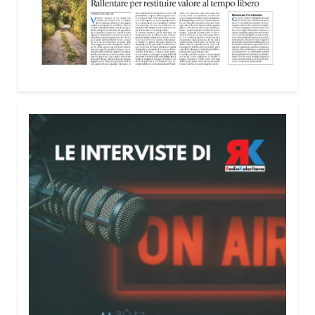
lunedì al venerdì dalle 9 alle 19 e il sabato dalle 9
alle 13.
Condividi:
Facebook
X
WhatsApp
LinkedIn
E-mail
Stampa