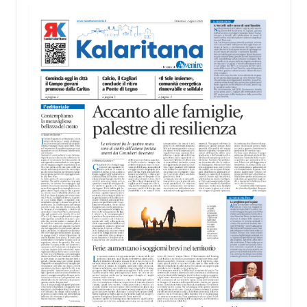
«L’idea nasce dall’esigenza di valorizzare il
rapporto tra Cagliari e il mare – ha spiegato
Biancacci –. Anche se la candidatura per
quest’anno è stata assegnata a un’altra città,
questo percorso rappresenta un’importante
occasione di crescita. Cagliari ha tutte le
caratteristiche per riproporsi in futuro, perché è una
delle città sul mare più belle d’Italia».
Il cuore della mostra è il rapporto tra il mare e la
luce, elementi che attraversano tutte le opere
esposte e che trovano nella sede della MEM una
particolare valorizzazione. Le grandi vetrate dello
spazio culturale restituiscono infatti una luminosità
naturale capace di entrare in dialogo con i colori
delle opere.
La mostra sarà visitabile alla MEM fino al 30
agosto, negli orari di apertura della struttura: dal