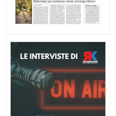
Attenzione alle telefonate
Una pubblicazione di servizio dedicata alla
prevenzione delle truffe ai danni degli anziani e
delle persone più fragili. Si tratta del
Vademecum
contro le truffe
, realizzato da Sergio Cavoli, autore
del libro
Passi di Speranza
e da anni impegnato nel
sostegno alle persone più vulnerabili. «L’idea di
realizzare il Vademecum – ha detto ai microfoni di
Radio Kalaritana – nasce dalla consapevolezza
che le truffe colpiscono soprattutto le persone più
fragili: anziani, malati e persone socialmente
isolate, che spesso vengono lasciate sole e senza
strumenti per difendersi. La mia esperienza
personale e il contatto diretto con chi vive situazioni
di vulnerabilità mi hanno spinto a creare uno
strumento semplice, concreto e facilmente
consultabile. L’obiettivo era accompagnare le