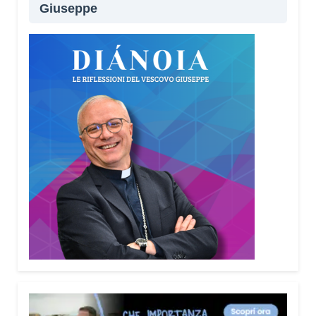
Giuseppe
Lei sta portando questo progetto anche nei
territori.
Sì, sto incontrando tante comunità in tutta Italia.
Ringrazio i comuni, le prefetture e le
amministrazioni che hanno scelto di diffondere il
Vademecum. Tra gli ultimi ad aderire c’è il Comune
di Elmas. Durante questi incontri ribadisco sempre
un concetto: non bisogna avere paura di
denunciare o segnalare anche un semplice
tentativo di truffa. Ogni segnalazione permette alle
forze dell’ordine di organizzare controlli più efficaci
sul territorio.
Lei parla anche delle cosiddette “cinque
bandiere rosse”. Di cosa si tratta?
Sono cinque segnali che devono far scattare
l’allarme: quando qualcuno mette fretta, incute