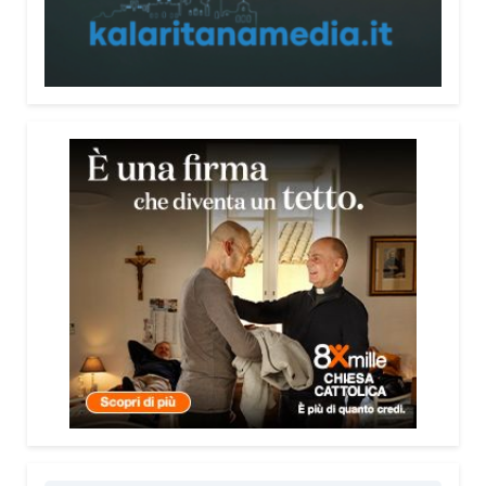
persone, non spaventarle o farle sentire giudicate».
Che cosa contiene il Vademecum?
Non si limita a spiegare cosa sono le truffe.
Propone esempi concreti, segnali d’allarme e
comportamenti utili da adottare. È una guida pratica
che può essere consultata in qualsiasi momento e
che punta soprattutto a prevenire.
Lei pone molta attenzione anche all’aspetto
psicologico del fenomeno.
Sì, perché il truffatore manipola soprattutto le
emozioni. Più che dire semplicemente “non
cliccare” o “non aprire la porta”, ho voluto aiutare le
persone a riconoscere le leve psicologiche
utilizzate dai truffatori: l’urgenza, la paura, il
richiamo all’autorità, la fiducia e l’isolamento.
Comprendere questi meccanismi significa costruire