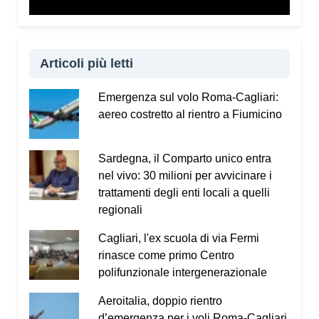
Vademecum dal sito
www.infotruffe.com
, a
condividerlo e a parlarne con i propri familiari. Una
comunità informata è una comunità che sa
proteggere sé stessa e le persone più fragili.
Articoli più letti
Qui l’intervista a Radio Kalaritana.
Emergenza sul volo Roma-Cagliari:
aereo costretto al rientro a Fiumicino
Condividi:
Facebook
X
WhatsApp
Sardegna, il Comparto unico entra
nel vivo: 30 milioni per avvicinare i
LinkedIn
E-mail
Stampa
trattamenti degli enti locali a quelli
regionali
Cagliari, l'ex scuola di via Fermi
rinasce come primo Centro
polifunzionale intergenerazionale
Aeroitalia, doppio rientro
d’emergenza per i voli Roma-Cagliari