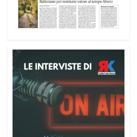
nella costruzione di ponti tra culture e popoli, con
un confronto inserito nel percorso “Cagliari Città
della Pace e del Mediterraneo”, progetto che
promuove il dialogo e la collaborazione tra le
diverse realtà del bacino mediterraneo.
Tra le testimonianze quella di Thea, giovane
libanese del Consiglio dei Giovani del
Mediterraneo della CEI: «Il campo è molto più di
un’esperienza di volontariato: è un’opportunità per
costruire relazioni attraverso il servizio, linguaggio
universale capace di unire persone diverse».
Condividi:
Facebook
X
WhatsApp
LinkedIn
E-mail
Stampa