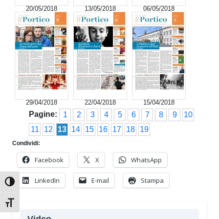
20/05/2018
13/05/2018
06/05/2018
29/04/2018
22/04/2018
15/04/2018
Pagine:
1
2
3
4
5
6
7
8
9
10
11
12
13
14
15
16
17
18
19
Condividi:
Facebook
X
WhatsApp
LinkedIn
E-mail
Stampa
Attiva/disattiva alto contrasto
Attiva/disattiva dimensione testo