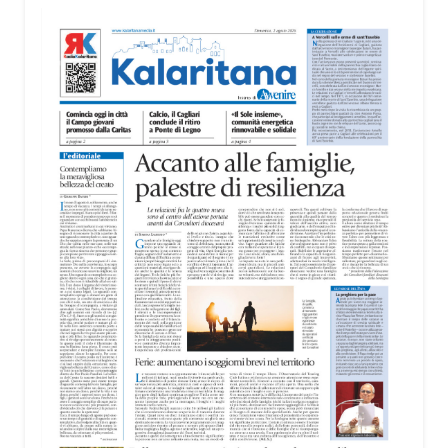
territorio, dall’assistenza agli anziani e alle persone
con disabilità nelle attività dell’OAMI al supporto nei
centri di accoglienza per migranti, dove
contribuiscono anche alla cura degli spazi comuni.
«Prendersi cura degli ambienti significa favorire
accoglienza e dignità», racconta Alessandro
Adimari.
Tra i partecipanti anche i seminaristi, impegnati
accanto agli anziani della casa di riposo Cristo Re.
«Un’esperienza di crescita umana e spirituale che
rafforza la vocazione al servizio», sottolinea
Cristiano Pani.
Il programma dedica spazio anche ai temi della
pace e della cooperazione nel Mediterraneo. Oggi
pomeriggio, alla Mediateca del Mediterraneo
(MEM), l’incontro con l’arcivescovo monsignor
Giuseppe Baturi ha approfondito il ruolo dei giovani