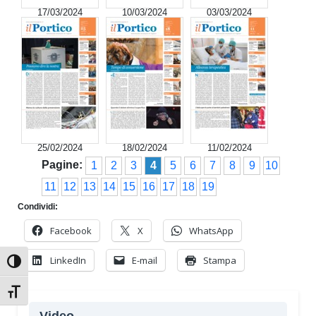
17/03/2024
10/03/2024
03/03/2024
25/02/2024
18/02/2024
11/02/2024
Pagine:
1
2
3
4
5
6
7
8
9
10
11
12
13
14
15
16
17
18
19
Condividi:
Facebook
X
WhatsApp
LinkedIn
E-mail
Stampa
Attiva/disattiva alto contrasto
Attiva/disattiva dimensione testo