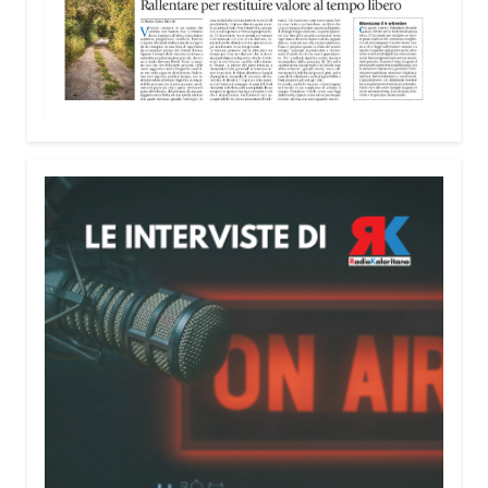
nella costruzione di ponti tra culture e popoli, con
un confronto inserito nel percorso “Cagliari Città
della Pace e del Mediterraneo”, progetto che
promuove il dialogo e la collaborazione tra le
diverse realtà del bacino mediterraneo.
Tra le testimonianze quella di Thea, giovane
libanese del Consiglio dei Giovani del
Mediterraneo della CEI: «Il campo è molto più di
un’esperienza di volontariato: è un’opportunità per
costruire relazioni attraverso il servizio, linguaggio
universale capace di unire persone diverse».
Condividi:
Facebook
X
WhatsApp
LinkedIn
E-mail
Stampa