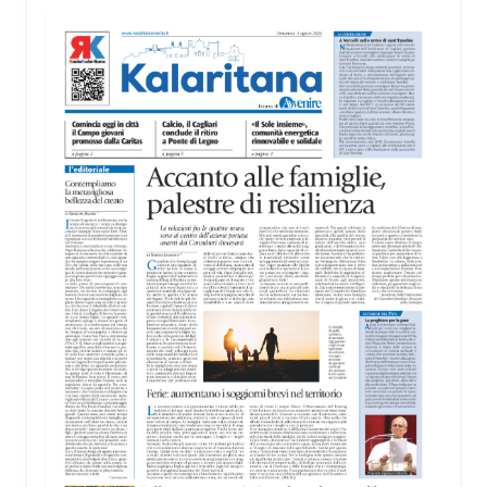
territorio, dall’assistenza agli anziani e alle persone
con disabilità nelle attività dell’OAMI al supporto nei
centri di accoglienza per migranti, dove
contribuiscono anche alla cura degli spazi comuni.
«Prendersi cura degli ambienti significa favorire
accoglienza e dignità», racconta Alessandro
Adimari.
Tra i partecipanti anche i seminaristi, impegnati
accanto agli anziani della casa di riposo Cristo Re.
«Un’esperienza di crescita umana e spirituale che
rafforza la vocazione al servizio», sottolinea
Cristiano Pani.
Il programma dedica spazio anche ai temi della
pace e della cooperazione nel Mediterraneo. Oggi
pomeriggio, alla Mediateca del Mediterraneo
(MEM), l’incontro con l’arcivescovo monsignor
Giuseppe Baturi ha approfondito il ruolo dei giovani