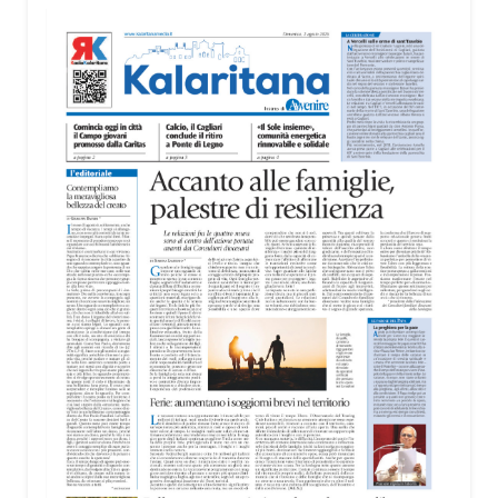
territorio, dall’assistenza agli anziani e alle persone
con disabilità nelle attività dell’OAMI al supporto nei
centri di accoglienza per migranti, dove
contribuiscono anche alla cura degli spazi comuni.
«Prendersi cura degli ambienti significa favorire
accoglienza e dignità», racconta Alessandro
Adimari.
Tra i partecipanti anche i seminaristi, impegnati
accanto agli anziani della casa di riposo Cristo Re.
«Un’esperienza di crescita umana e spirituale che
rafforza la vocazione al servizio», sottolinea
Cristiano Pani.
Il programma dedica spazio anche ai temi della
pace e della cooperazione nel Mediterraneo. Oggi
pomeriggio, alla Mediateca del Mediterraneo
(MEM), l’incontro con l’arcivescovo monsignor
Giuseppe Baturi ha approfondito il ruolo dei giovani