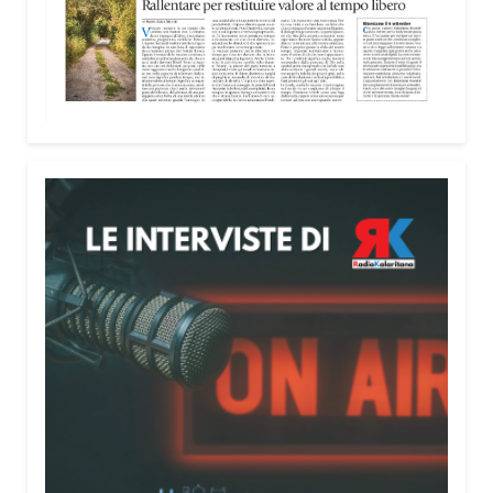
nella costruzione di ponti tra culture e popoli, con
un confronto inserito nel percorso “Cagliari Città
della Pace e del Mediterraneo”, progetto che
promuove il dialogo e la collaborazione tra le
diverse realtà del bacino mediterraneo.
Tra le testimonianze quella di Thea, giovane
libanese del Consiglio dei Giovani del
Mediterraneo della CEI: «Il campo è molto più di
un’esperienza di volontariato: è un’opportunità per
costruire relazioni attraverso il servizio, linguaggio
universale capace di unire persone diverse».
Condividi:
Facebook
X
WhatsApp
LinkedIn
E-mail
Stampa