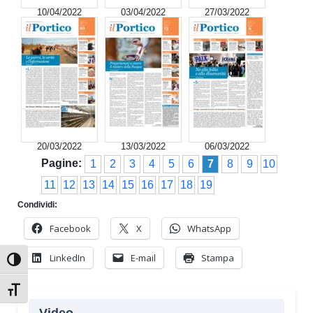
10/04/2022
03/04/2022
27/03/2022
20/03/2022
13/03/2022
06/03/2022
Pagine:
1
2
3
4
5
6
7
8
9
10
11
12
13
14
15
16
17
18
19
Condividi:
Facebook
X
WhatsApp
LinkedIn
E-mail
Stampa
Attiva/disattiva alto contrasto
Attiva/disattiva dimensione testo