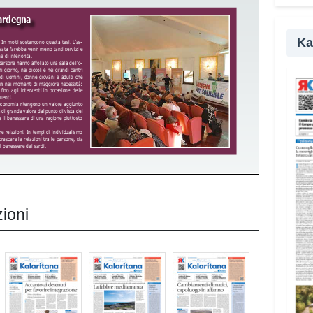
pr
Ka
zioni