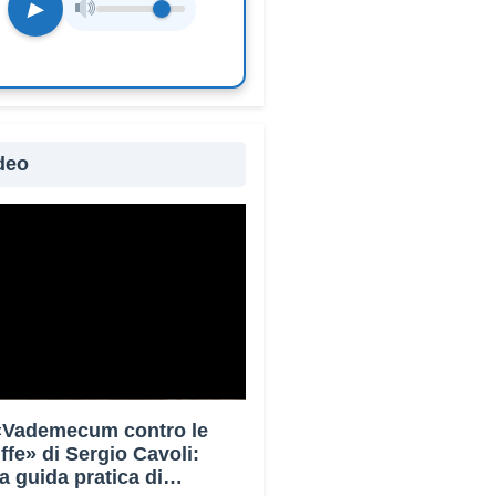
▶
deo
 «Vademecum contro le
uffe» di Sergio Cavoli:
a guida pratica di