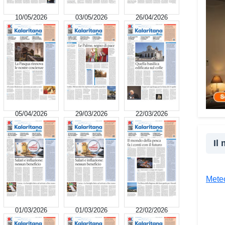
ai mi
10/05/2026
03/05/2026
26/04/2026
nasce
truff
perso
perso
spess
senza
mia e
conta
05/04/2026
29/03/2026
22/03/2026
situa
spint
sempl
Il
consu
acco
spave
Meteo
giudi
Che 
01/03/2026
01/03/2026
22/02/2026
Vad