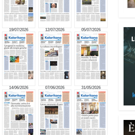
19/07/2026
12/07/2026
05/07/2026
Attenz
Una p
dedic
truff
14/06/2026
07/06/2026
31/05/2026
person
Vadem
reali
del l
anni 
perso
reali