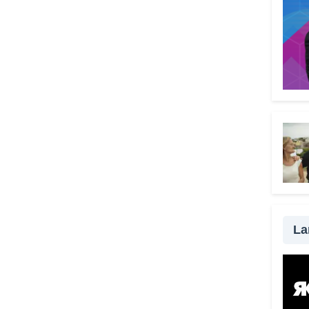
l’urg
all’au
Comp
signi
menta
Il V
grat
scel
Perch
signi
perso
strum
senza
La
da ra
possi
modo 
una t