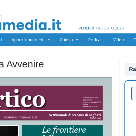
VENERDì 7 AGOSTO 2026
rt
Approfondimenti
Chiesa
Podcast
Video
C
na Avvenire
Ra