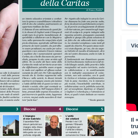
Vi
Il
tr
un