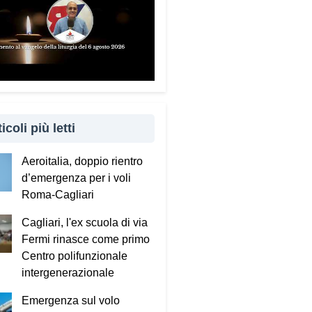
to è importante coinvolgere
 familiari e caregiver?
ndamentale. Questa guida può
e tenuta in casa e condivisa
 propri familiari. La prevenzione
 anche attraverso il dialogo e
cinanza: sapere che c’è
icoli più letti
uno pronto ad aiutare fa
ro la differenza.
Aeroitalia, doppio rientro
d’emergenza per i voli
sta portando questo progetto
Roma-Cagliari
 nei territori.
Cagliari, l'ex scuola di via
to incontrando tante comunità in
Fermi rinasce come primo
 Italia. Ringrazio i comuni, le
Centro polifunzionale
tture e le amministrazioni che
intergenerazionale
 scelto di diffondere il
ecum. Tra gli ultimi ad aderire
Emergenza sul volo
l Comune di Elmas. Durante