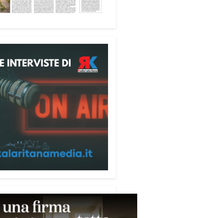
ione alle telefonate
ubblicazione di servizio
ata alla prevenzione delle
e ai danni degli anziani e delle
e più fragili. Si tratta del
ecum contro le truffe
,
zzato da Sergio Cavoli, autore
ibro
Passi di Speranza
e da
impegnato nel sostegno alle
ne più vulnerabili. «L’idea di
zzare il Vademecum – ha detto