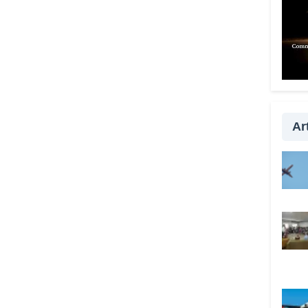
Quan
anche
È fo
esser
con i
passa
la vi
Art
qualc
davve
Lei 
anche
Sì, s
tutta
prefe
hanno
Vadem
c’è i