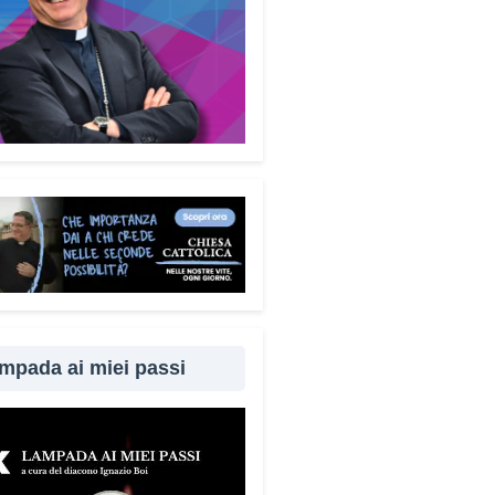
enza, la paura, il richiamo
torità, la fiducia e l’isolamento.
rendere questi meccanismi
fica costruire uno scudo
le molto più efficace.
ademecum è disponibile
uitamente. Perché questa
ta?
é difendersi dalle truffe
fica difendere la dignità delle
ne. Ho voluto che questo
ento fosse accessibile a tutti,
 alcun fine commerciale, così
mpada ai miei passi
ggiungere il maggior numero
bile di cittadini. È anche un
per dire a chi è stato vittima di
ruffa che non è solo.