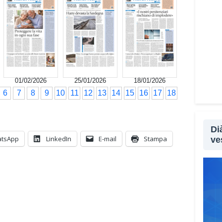
Non s
le tr
segna
utili
che p
qual
01/02/2026
25/01/2026
18/01/2026
sopra
6
7
8
9
10
11
12
13
14
15
16
17
18
Lei 
all’a
Di
feno
tsApp
LinkedIn
E-mail
Stampa
ve
Sì, p
sopra
sempl
aprir
perso
psico