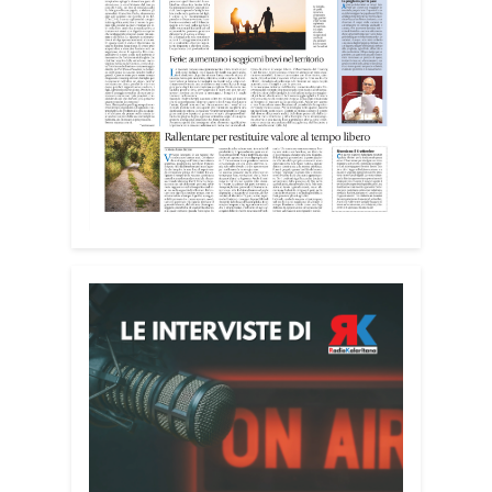
contribuiscono anche alla cura degli
spazi comuni. «Prendersi cura degli
ambienti significa favorire accoglienza e
dignità», racconta Alessandro Adimari.
Tra i partecipanti anche i seminaristi,
impegnati accanto agli anziani della
casa di riposo Cristo Re.
«Un’esperienza di crescita umana e
spirituale che rafforza la vocazione al
servizio», sottolinea Cristiano Pani.
Il programma dedica spazio anche ai
temi della pace e della cooperazione
nel Mediterraneo. Oggi pomeriggio, alla
Mediateca del Mediterraneo (MEM),
l’incontro con l’arcivescovo monsignor
Giuseppe Baturi ha approfondito il ruolo
dei giovani nella costruzione di ponti tra
culture e popoli, con un confronto