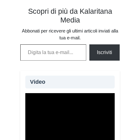
Scopri di più da Kalaritana
Media
Abbonati per ricevere gli ultimi articoli inviati alla
tua e-mail.
Digita la tua e-mail...
Iscriviti
Video
Oltre 115 giovani provenienti da 20
Paesi e quattro continenti partecipano
alla XIV edizione del Campo di
volontariato “Fai la Differenza”,
promosso dalla Chiesa di Cagliari