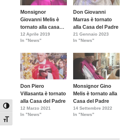
Monsignor
Don Giovanni
Giovanni Melis è
Marras è tornato
tornato alla casa
alla Casa del Padre
12 Aprile 2019
21 Gennaio 2023
del Padre
In "News"
In "News"
Don Piero
Monsignor Gino
Villasanta è tornato
Melis è tornato alla
alla Casa del Padre
Casa del Padre
Attiva/disattiva alto contrasto
12 Marzo 2021
14 Settembre 2022
In "News"
In "News"
Attiva/disattiva dimensione testo