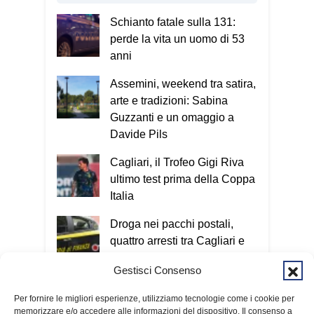
Schianto fatale sulla 131:
perde la vita un uomo di 53
anni
Assemini, weekend tra satira,
arte e tradizioni: Sabina
Guzzanti e un omaggio a
Davide Pils
Cagliari, il Trofeo Gigi Riva
ultimo test prima della Coppa
Italia
Droga nei pacchi postali,
quattro arresti tra Cagliari e
San Giovanni Suergiu
Gestisci Consenso
Tre voli cancellati in una
Per fornire le migliori esperienze, utilizziamo tecnologie come i cookie per
mattina: ancora disagi sulla
memorizzare e/o accedere alle informazioni del dispositivo. Il consenso a