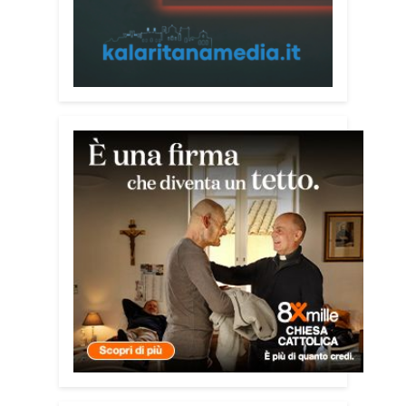
inserito nel percorso “Cagliari Città della
Pace e del Mediterraneo”, progetto che
promuove il dialogo e la collaborazione
tra le diverse realtà del bacino
mediterraneo.
Tra le testimonianze quella di Thea,
giovane libanese del Consiglio dei
Giovani del Mediterraneo della CEI: «Il
campo è molto più di un’esperienza di
volontariato: è un’opportunità per
costruire relazioni attraverso il servizio,
linguaggio universale capace di unire
persone diverse».
Condividi:
Facebook
X