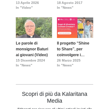
13 Aprile 2026
18 Agosto 2017
dell’attività sportiva
giovanile
In "Video"
In "News"
Le parole di
Il progetto “Shine
monsignor Baturi
to Share”, per
ai giovani (Video)
coinvolgere i
15 Dicembre 2024
26 Marzo 2025
giovani a diventare
In "News"
In "News"
messaggeri di
speranza
Scopri di più da Kalaritana
Media