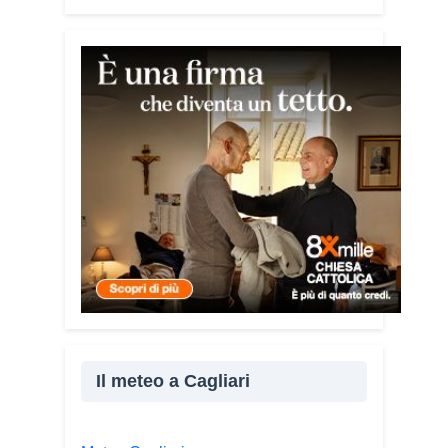
mediterraneo.
Tra le testimonianze quella di Thea,
giovane libanese del Consiglio dei
Giovani del Mediterraneo della CEI: «Il
campo è molto più di un’esperienza di
volontariato: è un’opportunità per
costruire relazioni attraverso il servizio,
linguaggio universale capace di unire
persone diverse».
Condividi:
Facebook
X
WhatsApp
LinkedIn
Il meteo a Cagliari
E-mail
Stampa