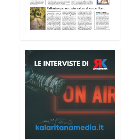
Tra i partecipanti anche i seminaristi,
impegnati accanto agli anziani della
casa di riposo Cristo Re.
«Un’esperienza di crescita umana e
spirituale che rafforza la vocazione al
servizio», sottolinea Cristiano Pani.
Il programma dedica spazio anche ai
temi della pace e della cooperazione
nel Mediterraneo. Oggi pomeriggio, alla
Mediateca del Mediterraneo (MEM),
l’incontro con l’arcivescovo monsignor
Giuseppe Baturi ha approfondito il ruolo
dei giovani nella costruzione di ponti tra
culture e popoli, con un confronto
inserito nel percorso “Cagliari Città della
Pace e del Mediterraneo”, progetto che
promuove il dialogo e la collaborazione
tra le diverse realtà del bacino