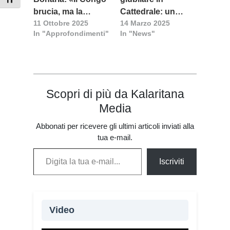
Attiva/disattiva dimensione testo
brucia, ma la
Cattedrale: un
11 Ottobre 2025
14 Marzo 2025
speranza resiste»
evento di fede e
In "Approfondimenti"
In "News"
speranza
Scopri di più da Kalaritana
Media
Abbonati per ricevere gli ultimi articoli inviati alla
tua e-mail.
Digita la tua e-mail...
Iscriviti
Video