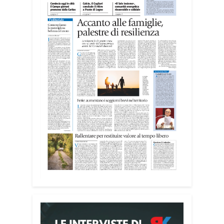
I giovani sono impegnati in diverse
realtà del territorio, dall’assistenza agli
anziani e alle persone con disabilità
nelle attività dell’OAMI al supporto nei
centri di accoglienza per migranti, dove
contribuiscono anche alla cura degli
spazi comuni. «Prendersi cura degli
ambienti significa favorire accoglienza e
dignità», racconta Alessandro Adimari.
Tra i partecipanti anche i seminaristi,
impegnati accanto agli anziani della
casa di riposo Cristo Re.
«Un’esperienza di crescita umana e
spirituale che rafforza la vocazione al
servizio», sottolinea Cristiano Pani.
Il programma dedica spazio anche ai
temi della pace e della cooperazione