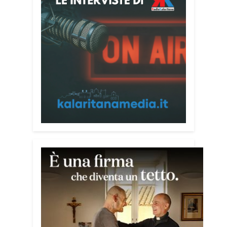
nel Mediterraneo. Oggi pomeriggio, alla
Mediateca del Mediterraneo (MEM),
l’incontro con l’arcivescovo monsignor
Giuseppe Baturi ha approfondito il ruolo
dei giovani nella costruzione di ponti tra
culture e popoli, con un confronto
inserito nel percorso “Cagliari Città della
Pace e del Mediterraneo”, progetto che
promuove il dialogo e la collaborazione
tra le diverse realtà del bacino
mediterraneo.
Tra le testimonianze quella di Thea,
giovane libanese del Consiglio dei
Giovani del Mediterraneo della CEI: «Il
campo è molto più di un’esperienza di
volontariato: è un’opportunità per
costruire relazioni attraverso il servizio,
linguaggio universale capace di unire