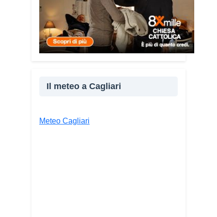
persone diverse».
Condividi:
Facebook
X
WhatsApp
LinkedIn
Il meteo a Cagliari
E-mail
Stampa
Meteo Cagliari