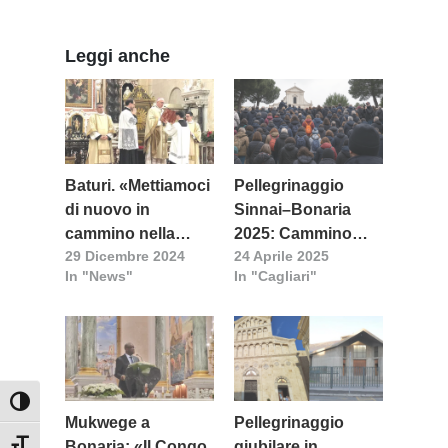
Leggi anche
Baturi. «Mettiamoci
Pellegrinaggio
di nuovo in
Sinnai–Bonaria
cammino nella
2025: Cammino
29 Dicembre 2024
24 Aprile 2025
speranza del bene
Giubilare nel segno
In "News"
In "Cagliari"
grande che ci è
della speranza
promesso in Cristo
Gesù»
Attiva/disattiva alto contrasto
Mukwege a
Pellegrinaggio
Bonaria: «Il Congo
giubilare in