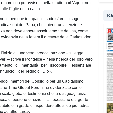
 – sempre con preavviso – nella struttura «L’Aquilone»
parte
dalle Figlie della carità.
della
Ka
ono le persone incapaci di soddisfare i bisogni
«Il c
 indicazioni del Papa, che chiede un’attenzione
rifle
ranza non deve essere assolutamente delusa, come
affro
idenzia nella lettera il direttore della Caritas, don
amici
nel M
Campu
l’inizio di
una vera
preoccupazione – si legge
eri – scrive il Pontefice – nella ricerca del
loro vero
I gio
amento
di
mentalità
per
riscoprire
l’essenziale
realt
annuncio
del
regno di
Dio».
agli 
disab
endo i membri del Consiglio per un Capitalismo
suppo
rtune-Time Global Forum, ha evidenziato come
per m
u scala globale
testimonia che la disuguaglianza
anche
iosa di persone e nazioni. È necessario e urgente
«Pren
abile e in grado di rispondere alle sfide più radicali
signi
no ad affrontare».