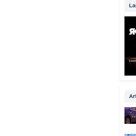
La
Art