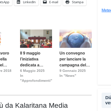
cultu
tsApp
LinkedIn
E-mail
Stampa
inser
Meteo
della
proge
la co
realt
Tra l
giova
Giova
avoro
Il 9 maggio
Un convegno
«Il c
ella
l’iniziativa
per lanciare la
un’es
el
dedicata a
campagna del
un’op
e 2018
6 Maggio 2025
9 Gennaio 2025
“Caritas,
Giubileo:
In
In "News"
attra
volontariato e
«Cambiare la
"Approfondimenti"
unive
giovani”
rotta.
diver
Trasformare il
debito in
Co
Di
speranza»
ve
iù da Kalaritana Media