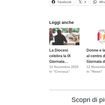
Facebook
X
Wha
Leggi anche
La Diocesi
Donne e l
celebra la IX
al centro d
Giornata
Giornata d
13 Novembre 2025
12 Novembr
Mondiale dei
Povero
In "Cronaca"
In "News"
Poveri
Scopri di p