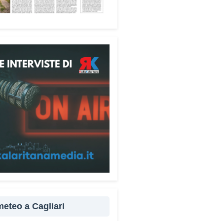
tà», racconta Alessandro
ri.
 partecipanti anche i seminaristi,
nati accanto agli anziani della
di riposo Cristo Re.
sperienza di crescita umana e
tuale che rafforza la vocazione
rvizio», sottolinea Cristiano
rogramma dedica spazio anche
mi della pace e della
razione nel Mediterraneo.
pomeriggio, alla Mediateca del
erraneo (MEM), l’incontro con
civescovo monsignor Giuseppe
i ha approfondito il ruolo dei
 meteo a Cagliari
ni nella costruzione di ponti tra