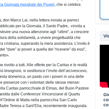
za Giornata mondiale dei Poveri
, che si celebra
a, don Marco Lai, nella lettera inviata ai parroci
blicato per la Giornata, il Santo Padre,
«invita a
ostruire una nuova attenzione agli “ultimi”, a crescere
Vi
ltura della solidarietà, a vivere progettualità che
 cristiana, superando la mera assistenza. L’invito è
l “dare” ai poveri a quella del “ricevere” da essi”,
Oltre
anto».
Paesi
 rivolto a tutti. Alle offerte per la Caritas e le realtà
parte
 bisognosi, si sostituisce l’invito dell’arcivescovo,
Campo
uesta domenica, un pasto con i poveri in una delle
Diffe
 presenze con i volontari delle stesse mense:
di Ca
ella Caritas parrocchiale di Elmas, del Buon Pastore
dioce
 gestita dalle Conferenze Vincenziane di Quartu
Gi
prog
co
l’Ordine di Malta nella parrocchia San Carlo
servi
co
Madre Teresa a Sant’Elia, recentemente inaugurata.
inter