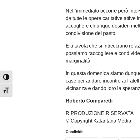
Nell’immediato occorre però interv
da tutte le opere caritative attiv
accogliere chiunque desideri metter
condivisione del pasto.
È a tavola che si intrecciano rela
possiamo raccogliere e condivide
marginalità.
In questa domenica siamo dunque i
Attiva/disattiva alto contrasto
case per andare incontro ai fratelli
vicinanza e dando loro la speran
Attiva/disattiva dimensione testo
Roberto Comparetti
RIPRODUZIONE RISERVATA
© Copyright Kalaritana Media
Condividi: