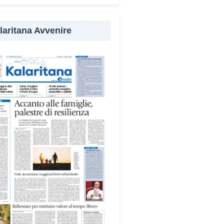
cipanti in attività a sostegno
 comunità.
laritana Avvenire
ampo alterna momenti di
ssione e volontariato,
ntando temi come solidarietà,
zia, fragilità giovanili e dialogo
editerraneo», spiega Michela
s, dell’équipe organizzativa.
vani sono impegnati in diverse
à del territorio, dall’assistenza
anziani e alle persone con
ilità nelle attività dell’OAMI al
rto nei centri di accoglienza
igranti, dove contribuiscono
 alla cura degli spazi comuni.
dersi cura degli ambienti
fica favorire accoglienza e