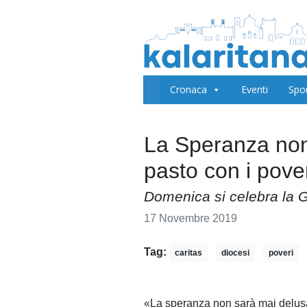
Cronaca
Eventi
Spo
La Speranza non
pasto con i pove
Domenica si celebra la 
17 Novembre 2019
Tag:
caritas
diocesi
poveri
«L
a speranza non sarà mai delusa»