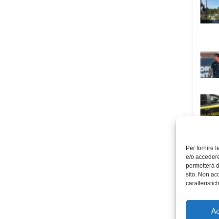
Per fornire 
e/o accedere
permetterà d
sito. Non ac
caratteristic
Ac