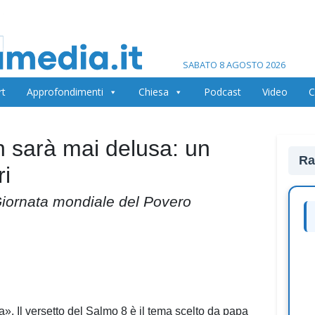
SABATO 8 AGOSTO 2026
rt
Approfondimenti
Chiesa
Podcast
Video
C
 sarà mai delusa: un
Ra
ri
Giornata mondiale del Povero
. Il versetto del Salmo 8 è il tema scelto da papa