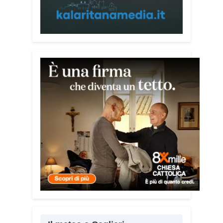
Pace e del Mediterraneo”, progetto che
promuove il dialogo e la collaborazione
tra le diverse realtà del bacino
mediterraneo.
Tra le testimonianze quella di Thea,
giovane libanese del Consiglio dei
Giovani del Mediterraneo della CEI: «Il
campo è molto più di un’esperienza di
volontariato: è un’opportunità per
costruire relazioni attraverso il servizio,
linguaggio universale capace di unire
persone diverse».
Condividi:
Facebook
X
WhatsApp
LinkedIn