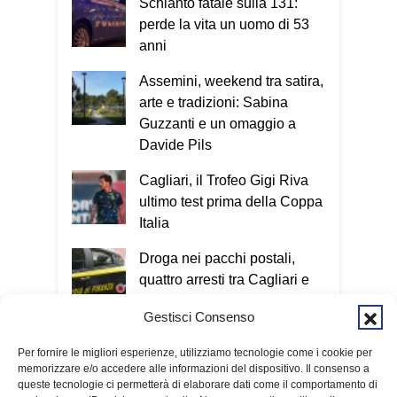
Schianto fatale sulla 131:
perde la vita un uomo di 53
anni
Assemini, weekend tra satira,
arte e tradizioni: Sabina
Guzzanti e un omaggio a
Davide Pils
Cagliari, il Trofeo Gigi Riva
ultimo test prima della Coppa
Italia
Droga nei pacchi postali,
quattro arresti tra Cagliari e
San Giovanni Suergiu
Gestisci Consenso
Tre voli cancellati in una
Per fornire le migliori esperienze, utilizziamo tecnologie come i cookie per
mattina: ancora disagi sulla
memorizzare e/o accedere alle informazioni del dispositivo. Il consenso a
rotta Cagliari-Roma
queste tecnologie ci permetterà di elaborare dati come il comportamento di