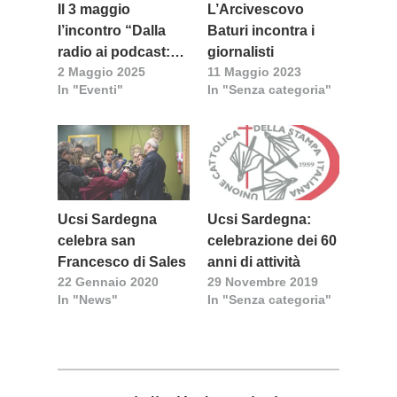
Il 3 maggio
L’Arcivescovo
l’incontro “Dalla
Baturi incontra i
radio ai podcast:
giornalisti
2 Maggio 2025
11 Maggio 2023
100 anni di
In "Eventi"
In "Senza categoria"
informazione,
musica e
intrattenimento”
Ucsi Sardegna
Ucsi Sardegna:
celebra san
celebrazione dei 60
Francesco di Sales
anni di attività
22 Gennaio 2020
29 Novembre 2019
In "News"
In "Senza categoria"