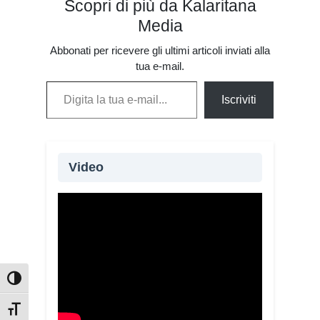
Scopri di più da Kalaritana
Media
Abbonati per ricevere gli ultimi articoli inviati alla
tua e-mail.
Digita la tua e-mail...
Iscriviti
Video
Oltre 115 giovani provenienti da 20
Paesi e quattro continenti partecipano
alla XIV edizione del Campo di
volontariato “Fai la Differenza”,
Attiva/disattiva alto contrasto
promosso dalla Chiesa di Cagliari
attraverso la Caritas diocesana.
Attiva/disattiva dimensione testo