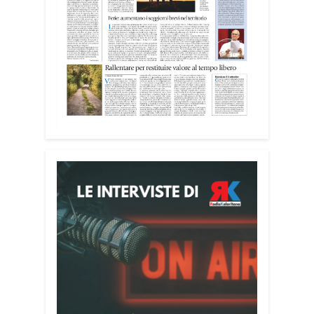
ambienti significa favorire accoglienza e
dignità», racconta Alessandro Adimari.
Tra i partecipanti anche i seminaristi,
impegnati accanto agli anziani della
casa di riposo Cristo Re.
«Un’esperienza di crescita umana e
spirituale che rafforza la vocazione al
servizio», sottolinea Cristiano Pani.
Il programma dedica spazio anche ai
temi della pace e della cooperazione
nel Mediterraneo. Oggi pomeriggio, alla
Mediateca del Mediterraneo (MEM),
l’incontro con l’arcivescovo monsignor
Giuseppe Baturi ha approfondito il ruolo
dei giovani nella costruzione di ponti tra
culture e popoli, con un confronto
inserito nel percorso “Cagliari Città della