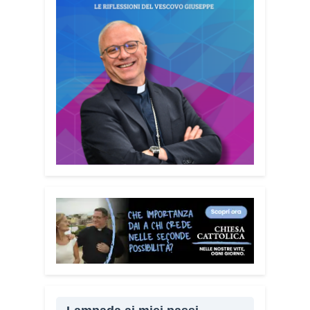
senza alcun fine commerciale, così da
raggiungere il maggior numero possibile
di cittadini. È anche un modo per dire a
chi è stato vittima di una truffa che non è
solo.
Quanto è importante
coinvolgere anche familiari e
caregiver?
È fondamentale. Questa
guida può essere tenuta in casa e
condivisa con i propri familiari. La
prevenzione passa anche attraverso il
dialogo e la vicinanza: sapere che c’è
qualcuno pronto ad aiutare fa davvero la
differenza.
Lei sta portando questo
progetto anche nei territori.
Sì, sto
incontrando tante comunità in tutta Italia.
Ringrazio i comuni, le prefetture e le
amministrazioni che hanno scelto di
diffondere il Vademecum. Tra gli ultimi
ad aderire c’è il Comune di Elmas.