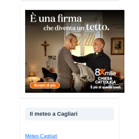
consapevolezza che le truffe colpiscono
soprattutto le persone più fragili: anziani,
malati e persone socialmente isolate,
che spesso vengono lasciate sole e
senza strumenti per difendersi. La mia
esperienza personale e il contatto
diretto con chi vive situazioni di
vulnerabilità mi hanno spinto a creare
uno strumento semplice, concreto e
facilmente consultabile. L’obiettivo era
accompagnare le persone, non
spaventarle o farle sentire giudicate».
Che cosa contiene il Vademecum?
Non si limita a spiegare cosa sono le
truffe. Propone esempi concreti, segnali
Il meteo a Cagliari
d’allarme e comportamenti utili da
adottare. È una guida pratica che può
essere consultata in qualsiasi momento
Meteo Cagliari