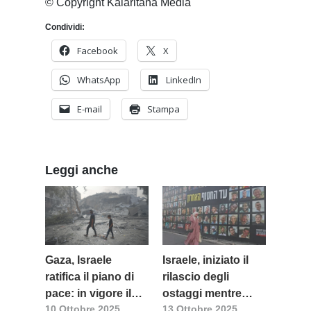
© Copyright Kalaritana Media
Condividi:
Facebook
X
WhatsApp
LinkedIn
E-mail
Stampa
Leggi anche
Gaza, Israele
Israele, iniziato il
ratifica il piano di
rilascio degli
pace: in vigore il
ostaggi mentre
10 Ottobre 2025
13 Ottobre 2025
cessate il fuoco,
continua l’esodo