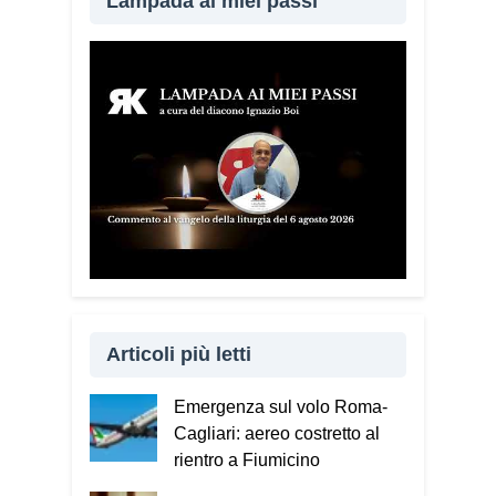
Lampada ai miei passi
Durante questi incontri ribadisco sempre
un concetto: non bisogna avere paura di
denunciare o segnalare anche un
semplice tentativo di truffa. Ogni
segnalazione permette alle forze
dell’ordine di organizzare controlli più
efficaci sul territorio.
Lei parla anche
delle cosiddette “cinque bandiere
rosse”. Di cosa si tratta?
Sono cinque
segnali che devono far scattare
l’allarme: quando qualcuno mette fretta,
incute paura, chiede di mantenere il
segreto, cerca di conquistare
Articoli più letti
rapidamente la fiducia oppure chiede
soldi, dati personali o password. Se
Emergenza sul volo Roma-
riconosciamo anche solo uno di questi
Cagliari: aereo costretto al
elementi dobbiamo fermarci e riflettere.
rientro a Fiumicino
Se i segnali sono due o più, è molto