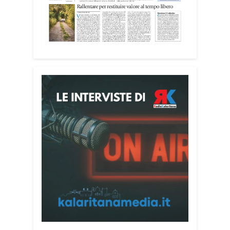
Attenzione alle telefonate
Una pubblicazione di servizio dedicata
alla prevenzione delle truffe ai danni
degli anziani e delle persone più fragili.
Si tratta del
Vademecum contro le truffe
,
realizzato da Sergio Cavoli, autore del
libro
Passi di Speranza
e da anni
impegnato nel sostegno alle persone
più vulnerabili. «L’idea di realizzare il
Vademecum – ha detto ai microfoni di
Radio Kalaritana – nasce dalla