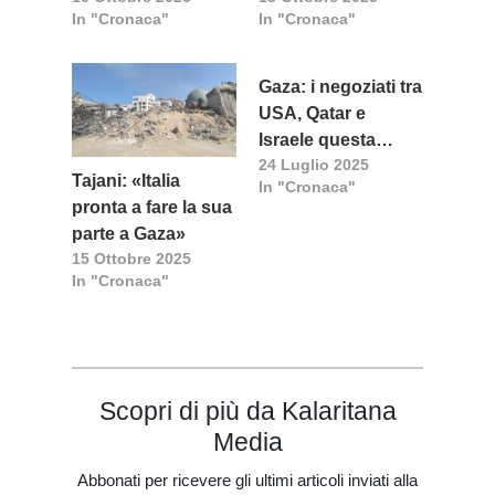
In "Cronaca"
In "Cronaca"
inizia il ritiro delle
dei gazawi
truppe
Gaza: i negoziati tra
USA, Qatar e
Israele questa
24 Luglio 2025
mattina in Costa
Tajani: «Italia
In "Cronaca"
Smeralda
pronta a fare la sua
parte a Gaza»
15 Ottobre 2025
In "Cronaca"
Scopri di più da Kalaritana
Media
Abbonati per ricevere gli ultimi articoli inviati alla