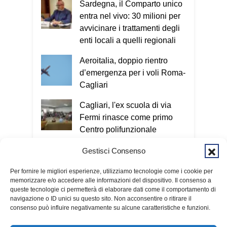
probabile che si tratti di una truffa. In
Sardegna, il Comparto unico
questi casi bisogna contattare un
entra nel vivo: 30 milioni per
familiare o chiamare il 112.
Oggi le
avvicinare i trattamenti degli
truffe arrivano sempre più spesso
enti locali a quelli regionali
anche attraverso il telefono e internet.
Aeroitalia, doppio rientro
Esatto. Oggi il criminale non ha più un
d’emergenza per i voli Roma-
volto e può colpire in qualsiasi
Cagliari
momento. Nel Vademecum non uso
termini tecnici, perché quello che conta
Cagliari, l'ex scuola di via
è capire il meccanismo: qualunque sia il
Fermi rinasce come primo
metodo utilizzato, l’obiettivo è sempre
Centro polifunzionale
entrare nella nostra vita e ottenere
intergenerazionale
denaro o informazioni personali. Per
Gestisci Consenso
questo invito tutti a scaricare
Temporali in arrivo sulla
gratuitamente il Vademecum dal sito
Per fornire le migliori esperienze, utilizziamo tecnologie come i cookie per
Sardegna: scatta l'allerta
memorizzare e/o accedere alle informazioni del dispositivo. Il consenso a
www.infotruffe.com
, a condividerlo e a
gialla della Protezione civile
queste tecnologie ci permetterà di elaborare dati come il comportamento di
parlarne con i propri familiari. Una
navigazione o ID unici su questo sito. Non acconsentire o ritirare il
comunità informata è una comunità che
consenso può influire negativamente su alcune caratteristiche e funzioni.
sa proteggere sé stessa e le persone