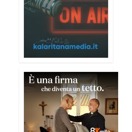
l’incontro con l’arcivescovo monsignor
Giuseppe Baturi ha approfondito il ruolo
dei giovani nella costruzione di ponti tra
culture e popoli, con un confronto
inserito nel percorso “Cagliari Città della
Pace e del Mediterraneo”, progetto che
promuove il dialogo e la collaborazione
tra le diverse realtà del bacino
mediterraneo.
Tra le testimonianze quella di Thea,
giovane libanese del Consiglio dei
Giovani del Mediterraneo della CEI: «Il
campo è molto più di un’esperienza di
volontariato: è un’opportunità per
costruire relazioni attraverso il servizio,
linguaggio universale capace di unire
persone diverse».