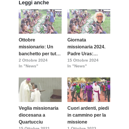
Leggi anche
Ottobre
Giornata
missionario: Un
missionaria 2024.
banchetto per tutte
Padre Uras:
2 Ottobre 2024
15 Ottobre 2024
le genti. Il
Portare speranza e
In "News"
In "News"
programma della
conforto a chi
diocesi di Cagliari
attende la Buona
Novella
Veglia missionaria
Cuori ardenti, piedi
diocesana a
in cammino per la
Quartucciu
missione
15 Ottobre 2021
1 Ottobre 2023