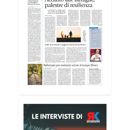
realtà del territorio, dall’assistenza agli
anziani e alle persone con disabilità
nelle attività dell’OAMI al supporto nei
centri di accoglienza per migranti, dove
contribuiscono anche alla cura degli
spazi comuni. «Prendersi cura degli
ambienti significa favorire accoglienza e
dignità», racconta Alessandro Adimari.
Tra i partecipanti anche i seminaristi,
impegnati accanto agli anziani della
casa di riposo Cristo Re.
«Un’esperienza di crescita umana e
spirituale che rafforza la vocazione al
servizio», sottolinea Cristiano Pani.
Il programma dedica spazio anche ai
temi della pace e della cooperazione
nel Mediterraneo. Oggi pomeriggio, alla
Mediateca del Mediterraneo (MEM),