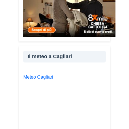
vulnerabilità mi hanno spinto a creare
uno strumento semplice, concreto e
facilmente consultabile. L’obiettivo era
accompagnare le persone, non
spaventarle o farle sentire giudicate».
Che cosa contiene il Vademecum?
Non si limita a spiegare cosa sono le
truffe. Propone esempi concreti, segnali
Il meteo a Cagliari
d’allarme e comportamenti utili da
adottare. È una guida pratica che può
essere consultata in qualsiasi momento
Meteo Cagliari
e che punta soprattutto a prevenire.
Lei
pone molta attenzione anche
all’aspetto psicologico del fenomeno.
Sì, perché il truffatore manipola
soprattutto le emozioni. Più che dire
semplicemente “non cliccare” o “non
aprire la porta”, ho voluto aiutare le
persone a riconoscere le leve