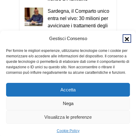
termini tecnici, perché quello che conta
Sardegna, il Comparto unico
è capire il meccanismo: qualunque sia il
entra nel vivo: 30 milioni per
metodo utilizzato, l’obiettivo è sempre
avvicinare i trattamenti degli
entrare nella nostra vita e ottenere
enti locali a quelli regionali
denaro o informazioni personali. Per
Gestisci Consenso
questo invito tutti a scaricare
Cagliari, giovane aggredito a
gratuitamente il Vademecum dal sito
Per fornire le migliori esperienze, utilizziamo tecnologie come i cookie per
bastonate in viale
memorizzare e/o accedere alle informazioni del dispositivo. Il consenso a
www.infotruffe.com
, a condividerlo e a
Sant’Avendrace
queste tecnologie ci permetterà di elaborare dati come il comportamento di
parlarne con i propri familiari. Una
navigazione o ID unici su questo sito. Non acconsentire o ritirare il
comunità informata è una comunità che
consenso può influire negativamente su alcune caratteristiche e funzioni.
sa proteggere sé stessa e le persone
più fragili. Qui l’intervista a Radio
Accetta
Kalaritana.
Nega
Condividi:
© 2026 Fondazione Kalaritana Media
Contributi pubblici
Visualizza le preferenze
Facebook
X
▶
LIVE
Cookie Policy
WhatsApp
LinkedIn