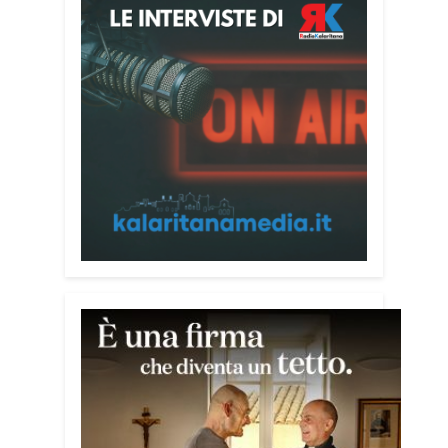
Attenzione alle telefonate
Una pubblicazione di servizio dedicata
alla prevenzione delle truffe ai danni
degli anziani e delle persone più fragili.
Si tratta del
Vademecum contro le truffe
,
realizzato da Sergio Cavoli, autore del
libro
Passi di Speranza
e da anni
impegnato nel sostegno alle persone
più vulnerabili. «L’idea di realizzare il
Vademecum – ha detto ai microfoni di
Radio Kalaritana – nasce dalla
consapevolezza che le truffe colpiscono
soprattutto le persone più fragili: anziani,
malati e persone socialmente isolate,
che spesso vengono lasciate sole e
senza strumenti per difendersi. La mia
esperienza personale e il contatto
diretto con chi vive situazioni di