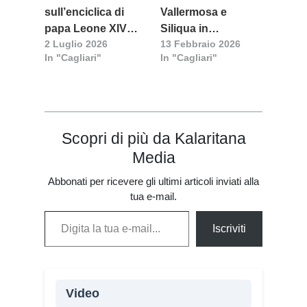
sull’enciclica di
Vallermosa e
papa Leone XIV
Siliqua in
2 Luglio 2026
13 Febbraio 2026
alla Facoltà
«Cammino verso
In "Cagliari"
In "Cagliari"
Teologica della
papa Leone XIV
Sardegna
Scopri di più da Kalaritana
Media
Abbonati per ricevere gli ultimi articoli inviati alla
tua e-mail.
Digita la tua e-mail...
Iscriviti
Video