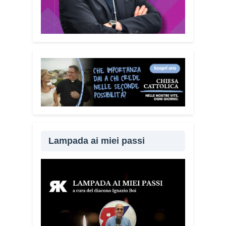
guida può essere tenuta in casa e
condivisa con i propri familiari. La
prevenzione passa anche attraverso il
dialogo e la vicinanza: sapere che c’è
qualcuno pronto ad aiutare fa davvero la
differenza.
Lei sta portando questo
progetto anche nei territori.
Sì, sto
incontrando tante comunità in tutta Italia.
Ringrazio i comuni, le prefetture e le
amministrazioni che hanno scelto di
diffondere il Vademecum. Tra gli ultimi
ad aderire c’è il Comune di Elmas.
Lampada ai miei passi
Durante questi incontri ribadisco sempre
un concetto: non bisogna avere paura di
denunciare o segnalare anche un
semplice tentativo di truffa. Ogni
segnalazione permette alle forze
dell’ordine di organizzare controlli più
efficaci sul territorio.
Lei parla anche