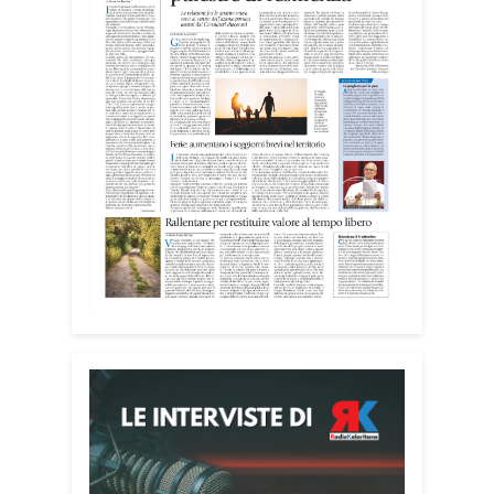
anziani e alle persone con disabilità
nelle attività dell’OAMI al supporto nei
centri di accoglienza per migranti, dove
contribuiscono anche alla cura degli
spazi comuni. «Prendersi cura degli
ambienti significa favorire accoglienza e
dignità», racconta Alessandro Adimari.
Tra i partecipanti anche i seminaristi,
impegnati accanto agli anziani della
casa di riposo Cristo Re.
«Un’esperienza di crescita umana e
spirituale che rafforza la vocazione al
servizio», sottolinea Cristiano Pani.
Il programma dedica spazio anche ai
temi della pace e della cooperazione
nel Mediterraneo. Oggi pomeriggio, alla
Mediateca del Mediterraneo (MEM),