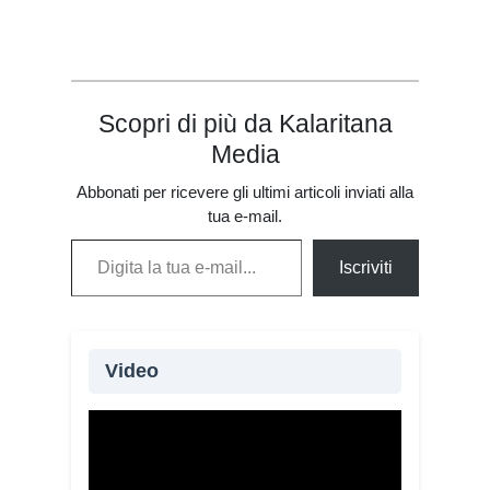
della musica”
Scopri di più da Kalaritana
Media
Abbonati per ricevere gli ultimi articoli inviati alla
tua e-mail.
Digita la tua e-mail...
Iscriviti
Video
Oltre 115 giovani provenienti da 20
Paesi e quattro continenti partecipano