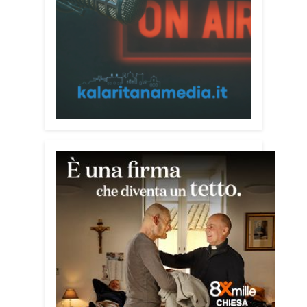
l’incontro con l’arcivescovo monsignor
Giuseppe Baturi ha approfondito il ruolo
dei giovani nella costruzione di ponti tra
culture e popoli, con un confronto
inserito nel percorso “Cagliari Città della
Pace e del Mediterraneo”, progetto che
promuove il dialogo e la collaborazione
tra le diverse realtà del bacino
mediterraneo.
Tra le testimonianze quella di Thea,
giovane libanese del Consiglio dei
Giovani del Mediterraneo della CEI: «Il
campo è molto più di un’esperienza di
volontariato: è un’opportunità per
costruire relazioni attraverso il servizio,
linguaggio universale capace di unire
persone diverse».
Condividi: