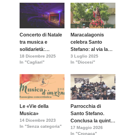
Concerto di Natale
Maracalagonis
tra musica e
celebra Santo
solidarietà:
Stefano: al via la
18 Dicembre 2025
3 Luglio 2025
appuntamento
sagra dal 4 al 6
In "Cagliari"
In "Diocesi"
domenica a
luglio tra riti,
Cagliari
musica e tradizione
Le «Vie della
Parrocchia di
Musica»
Santo Stefano.
14 Dicembre 2023
Conclusa la quinta
In "Senza categoria"
17 Maggio 2026
edizione de “Le vie
In "Cronaca"