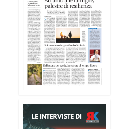
realtà del territorio, dall’assistenza agli
anziani e alle persone con disabilità
nelle attività dell’OAMI al supporto nei
centri di accoglienza per migranti, dove
contribuiscono anche alla cura degli
spazi comuni. «Prendersi cura degli
ambienti significa favorire accoglienza e
dignità», racconta Alessandro Adimari.
Tra i partecipanti anche i seminaristi,
impegnati accanto agli anziani della
casa di riposo Cristo Re.
«Un’esperienza di crescita umana e
spirituale che rafforza la vocazione al
servizio», sottolinea Cristiano Pani.
Il programma dedica spazio anche ai
temi della pace e della cooperazione
nel Mediterraneo. Oggi pomeriggio, alla