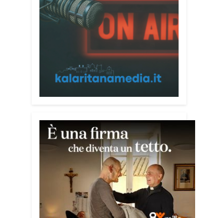
Mediateca del Mediterraneo (MEM),
l’incontro con l’arcivescovo monsignor
Giuseppe Baturi ha approfondito il ruolo
dei giovani nella costruzione di ponti tra
culture e popoli, con un confronto
inserito nel percorso “Cagliari Città della
Pace e del Mediterraneo”, progetto che
promuove il dialogo e la collaborazione
tra le diverse realtà del bacino
mediterraneo.
Tra le testimonianze quella di Thea,
giovane libanese del Consiglio dei
Giovani del Mediterraneo della CEI: «Il
campo è molto più di un’esperienza di
volontariato: è un’opportunità per
costruire relazioni attraverso il servizio,
linguaggio universale capace di unire
persone diverse».