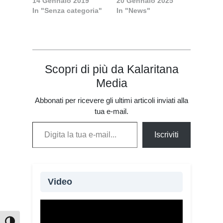
14 Gennaio 2019
20 Gennaio 2025
In "Senza categoria"
In "News"
Scopri di più da Kalaritana
Media
Abbonati per ricevere gli ultimi articoli inviati alla
tua e-mail.
Digita la tua e-mail...
Iscriviti
Video
Oltre 115 giovani provenienti da 20