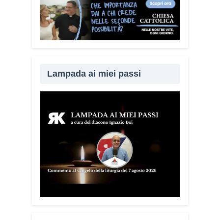
progetto anche nei territori.
Sì, sto
incontrando tante comunità in tutta Italia.
Ringrazio i comuni, le prefetture e le
amministrazioni che hanno scelto di
diffondere il Vademecum. Tra gli ultimi
ad aderire c’è il Comune di Elmas.
Lampada ai miei passi
Durante questi incontri ribadisco sempre
un concetto: non bisogna avere paura di
denunciare o segnalare anche un
semplice tentativo di truffa. Ogni
segnalazione permette alle forze
dell’ordine di organizzare controlli più
efficaci sul territorio.
Lei parla anche
delle cosiddette “cinque bandiere
rosse”. Di cosa si tratta?
Sono cinque
segnali che devono far scattare
l’allarme: quando qualcuno mette fretta,
incute paura, chiede di mantenere il