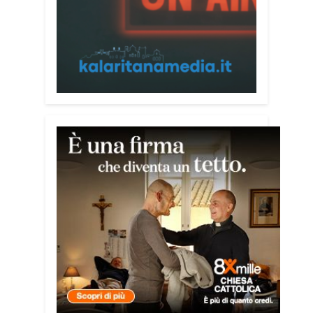
realizzato da Sergio Cavoli, autore del
libro
Passi di Speranza
e da anni
impegnato nel sostegno alle persone
più vulnerabili. «L’idea di realizzare il
Vademecum – ha detto ai microfoni di
Radio Kalaritana – nasce dalla
consapevolezza che le truffe colpiscono
soprattutto le persone più fragili: anziani,
malati e persone socialmente isolate,
che spesso vengono lasciate sole e
senza strumenti per difendersi. La mia
esperienza personale e il contatto
diretto con chi vive situazioni di
vulnerabilità mi hanno spinto a creare
uno strumento semplice, concreto e
facilmente consultabile. L’obiettivo era
accompagnare le persone, non
spaventarle o farle sentire giudicate».