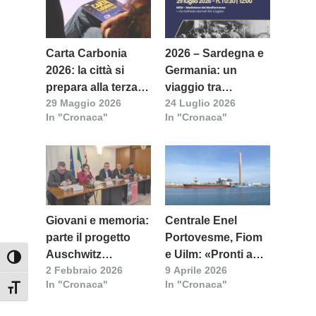
Carta Carbonia
2026 – Sardegna e
2026: la città si
Germania: un
prepara alla terza
viaggio tra
29 Maggio 2026
24 Luglio 2026
edizione del festival
memoria, identità e
In "Cronaca"
In "Cronaca"
letterario
futuro
Giovani e memoria:
Centrale Enel
parte il progetto
Portovesme, Fiom
Auschwitz
e Uilm: «Pronti a
Attiva/disattiva alto contrasto
2 Febbraio 2026
9 Aprile 2026
Sardegna 2026
iniziative regionali e
In "Cronaca"
In "Cronaca"
a Roma»
Attiva/disattiva dimensione testo