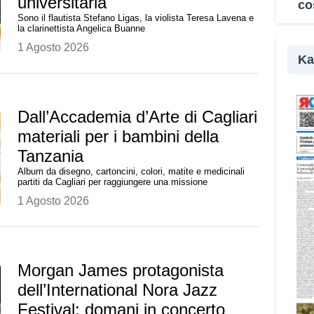
universitaria
co
servi
Sono il flautista Stefano Ligas, la violista Teresa Lavena e
inter
la clarinettista Angelica Buanne
parte
1 Agosto 2026
della
Ka
«Il c
rifle
Dall’Accademia d’Arte di Cagliari
affro
materiali per i bambini della
amici
Tanzania
nel M
Campu
Album da disegno, cartoncini, colori, matite e medicinali
partiti da Cagliari per raggiungere una missione
I gio
1 Agosto 2026
realt
agli 
disab
suppo
Morgan James protagonista
per m
dell’International Nora Jazz
anche
Festival: domani in concerto