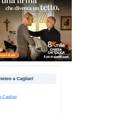
ni nella costruzione di ponti tra
re e popoli, con un confronto
ito nel percorso “Cagliari Città
 Pace e del Mediterraneo”,
tto che promuove il dialogo e
llaborazione tra le diverse
à del bacino mediterraneo.
e testimonianze quella di Thea,
ne libanese del Consiglio dei
ni del Mediterraneo della CEI:
ampo è molto più di
perienza di volontariato: è
 meteo a Cagliari
portunità per costruire relazioni
verso il servizio, linguaggio
rsale capace di unire persone
 Cagliari
se».