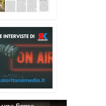
dersi cura degli ambienti
fica favorire accoglienza e
tà», racconta Alessandro
ri.
 partecipanti anche i seminaristi,
nati accanto agli anziani della
di riposo Cristo Re.
sperienza di crescita umana e
tuale che rafforza la vocazione
rvizio», sottolinea Cristiano
rogramma dedica spazio anche
mi della pace e della
razione nel Mediterraneo.
pomeriggio, alla Mediateca del
erraneo (MEM), l’incontro con
civescovo monsignor Giuseppe
i ha approfondito il ruolo dei