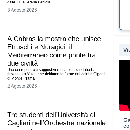
dalle 21, all'Arena Fenicia
3 Agosto 2026
A Cabras la mostra che unisce
Etruschi e Nuragici: il
Vi
Mediterraneo come ponte tra
due civiltà
Uno dei reperti più suggestivi è una piccola statuetta
rinvenuta a Vulci, che richiama le forme dei celebri Giganti
Oltre
di Mont'e Prama
Paesi
2 Agosto 2026
parte
Campo
Diffe
di Ca
Tre studenti dell’Università di
dioce
Gi
Cagliari nell’Orchestra nazionale
co
prog