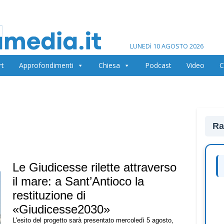
LUNEDì 10 AGOSTO 2026
rt
Approfondimenti
Chiesa
Podcast
Video
C
Ra
Le Giudicesse rilette attraverso
il mare: a Sant’Antioco la
restituzione di
«Giudicesse2030»
L'esito del progetto sarà presentato mercoledì 5 agosto,