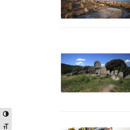
Attiva/disattiva alto contrasto
Attiva/disattiva dimensione testo