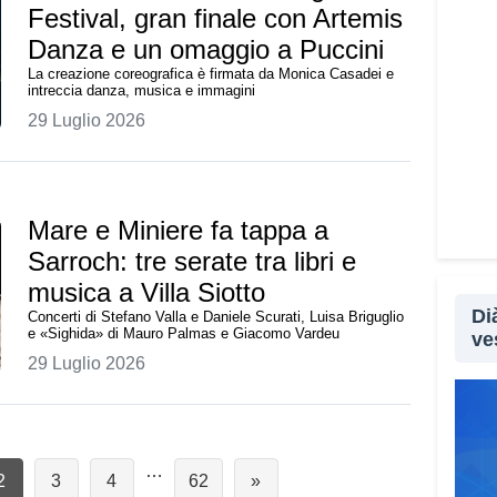
Festival, gran finale con Artemis
Danza e un omaggio a Puccini
La creazione coreografica è firmata da Monica Casadei e
intreccia danza, musica e immagini
29 Luglio 2026
Mare e Miniere fa tappa a
Sarroch: tre serate tra libri e
musica a Villa Siotto
Di
Concerti di Stefano Valla e Daniele Scurati, Luisa Briguglio
e «Sighida» di Mauro Palmas e Giacomo Vardeu
ve
29 Luglio 2026
…
Pagina
Pagina
Pagina
Pagina
2
3
4
62
»