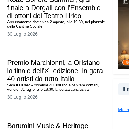
giova
finale a Dorgali con l’Ensemble
cultu
di ottoni del Teatro Lirico
inser
Appuntamento domenica 2 agosto, alle 19.30, nel piazzale
della
della Cantina Sociale
proge
30 Luglio 2026
la co
realt
Tra l
Premio Marchionni, a Oristano
giova
la finale dell’XI edizione: in gara
Giova
40 artisti da tutta Italia
«Il c
Sarà il Museo Arborense di Oristano a ospitare domani,
un’es
Il
venerdì 31 luglio, alle 18.30, la serata conclusiva
un’op
30 Luglio 2026
attra
unive
Meteo
diver
Barumini Music & Heritage