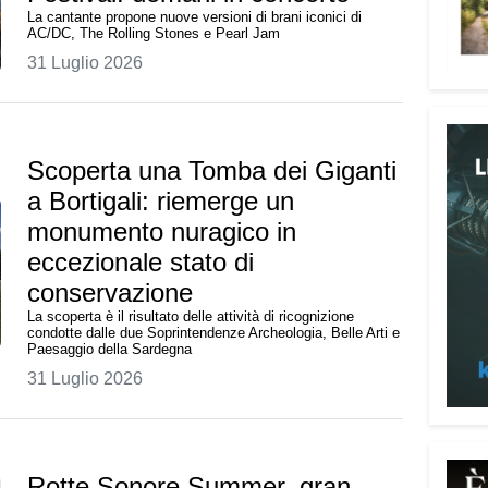
«Pren
La cantante propone nuove versioni di brani iconici di
signi
AC/DC, The Rolling Stones e Pearl Jam
digni
31 Luglio 2026
Adima
Tra i
impeg
Scoperta una Tomba dei Giganti
casa 
a Bortigali: riemerge un
«Un’e
monumento nuragico in
spiri
al se
eccezionale stato di
Pani.
conservazione
La scoperta è il risultato delle attività di ricognizione
Il p
condotte dalle due Soprintendenze Archeologia, Belle Arti e
Paesaggio della Sardegna
ai te
coope
31 Luglio 2026
Oggi 
Medit
l’ar
Rotte Sonore Summer, gran
Batur