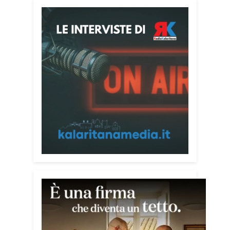
Il programma dedica spazio anche ai
temi della pace e della cooperazione
nel Mediterraneo. Oggi pomeriggio, alla
Mediateca del Mediterraneo (MEM),
l’incontro con l’arcivescovo monsignor
Giuseppe Baturi ha approfondito il ruolo
dei giovani nella costruzione di ponti tra
culture e popoli, con un confronto
inserito nel percorso “Cagliari Città della
Pace e del Mediterraneo”, progetto che
promuove il dialogo e la collaborazione
tra le diverse realtà del bacino
mediterraneo.
Tra le testimonianze quella di Thea,
giovane libanese del Consiglio dei
Giovani del Mediterraneo della CEI: «Il
campo è molto più di un’esperienza di