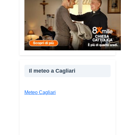
volontariato: è un’opportunità per
costruire relazioni attraverso il servizio,
linguaggio universale capace di unire
persone diverse».
Condividi:
Facebook
X
WhatsApp
LinkedIn
Il meteo a Cagliari
E-mail
Stampa
Meteo Cagliari