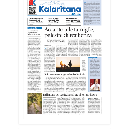
Michela Campus, dell’équipe
organizzativa.
I giovani sono impegnati in diverse
realtà del territorio, dall’assistenza agli
anziani e alle persone con disabilità
nelle attività dell’OAMI al supporto nei
centri di accoglienza per migranti, dove
contribuiscono anche alla cura degli
spazi comuni. «Prendersi cura degli
ambienti significa favorire accoglienza e
dignità», racconta Alessandro Adimari.
Tra i partecipanti anche i seminaristi,
impegnati accanto agli anziani della
casa di riposo Cristo Re.
«Un’esperienza di crescita umana e
spirituale che rafforza la vocazione al
servizio», sottolinea Cristiano Pani.