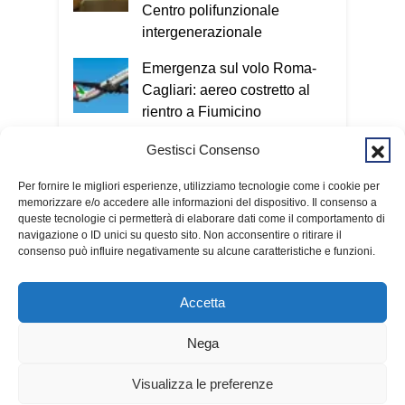
Centro polifunzionale
intergenerazionale
Emergenza sul volo Roma-
Cagliari: aereo costretto al
rientro a Fiumicino
Assemini, weekend tra satira,
Gestisci Consenso
arte e tradizioni: Sabina
Per fornire le migliori esperienze, utilizziamo tecnologie come i cookie per
Guzzanti e un omaggio a
memorizzare e/o accedere alle informazioni del dispositivo. Il consenso a
Davide Pils
queste tecnologie ci permetterà di elaborare dati come il comportamento di
navigazione o ID unici su questo sito. Non acconsentire o ritirare il
consenso può influire negativamente su alcune caratteristiche e funzioni.
Accetta
Nega
© 2026 Fondazione Kalaritana Media
Contributi pubblici
Visualizza le preferenze